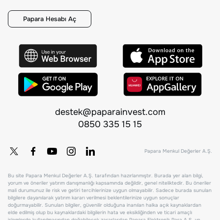
Papara Hesabı Aç
destek@paparainvest.com
0850 335 15 15
Papara Menkul Değerler A.Ş.
Bu site Papara Menkul Değerler A.Ş. tarafından hazırlanmıştır. Burada yer alan bilgi,
yorum ve öneriler yatırım danışmanlığı kapsamında değildir, genel niteliktedir. Bu öneriler
mali durumunuz ile risk ve getiri tercihlerinize uygun olmayabilir. Sadece burada sunulan
bilgilere dayanılarak yatırım kararı verilmesi beklentilerinize uygun sonuçlar
doğurmayabilir. Sunulan bilgiler, güvenilir olduğuna inanılan halka açık kaynaklardan
elde edilmiş olup bu kaynaklardaki bilgilerin hata ve eksikliğinden ve ticari amaçlı
işlemlerde kullanılmasından doğabilecek zararlardan Papara Elektronik Para A.Ş. ve