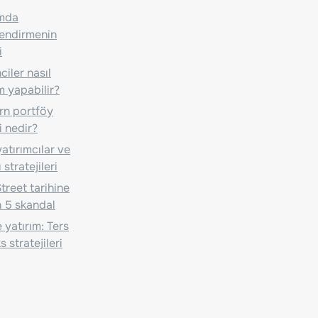
ımda
lendirmenin
i
iler nasıl
m yapabilir?
n portföy
i nedir?
atırımcılar ve
 stratejileri
treet tarihine
 5 skandal
 yatırım: Ters
 stratejileri