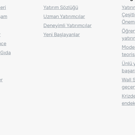
eri
Yatırım Sözlüğü
Yatır
Çeşit
aşam
Uzman Yatırımcılar
Önem
Deneyimli Yatırımcılar
Öğrenc
r
Yeni Başlayanlar
yatırı
nce
Moder
 Gıda
teoris
Ünlü y
başarı
er
Wall S
geçen
Krizde
endeks