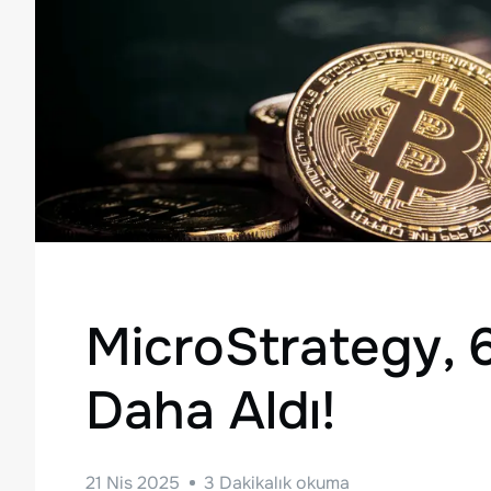
MicroStrategy, 
Daha Aldı!
21 Nis 2025
3
Dakikalık okuma