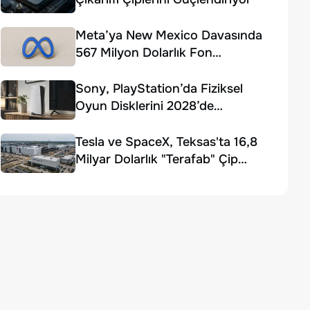
Meta’ya New Mexico Davasında
567 Milyon Dolarlık Fon
Ödemesi Kararı
Sony, PlayStation’da Fiziksel
Oyun Disklerini 2028’de
Sonlandırıyor
Tesla ve SpaceX, Teksas'ta 16,8
Milyar Dolarlık "Terafab" Çip
Fabrikası Kuruyor