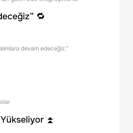
deceğiz” 🔁
, alımlara devam edeceğiz.”
olar
 Yükseliyor ⏫