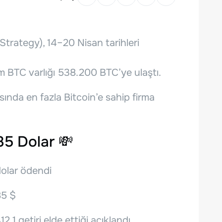
 Strategy), 14–20 Nisan tarihleri
am BTC varlığı 538.200 BTC’ye ulaştı.
sında en fazla Bitcoin’e sahip firma
85 Dolar 💸
dolar ödendi
85 $
,1 getiri elde ettiği açıklandı