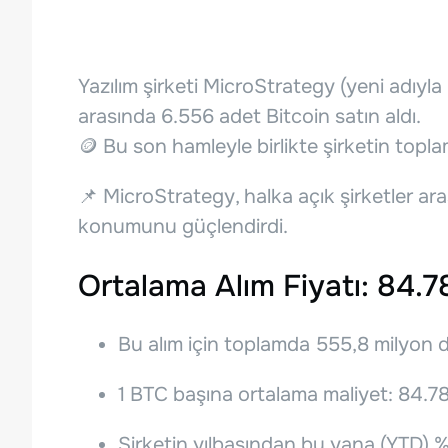
Yazılım şirketi MicroStrategy (yeni adıyla
arasında 6.556 adet Bitcoin satın aldı.
🪙 Bu son hamleyle birlikte şirketin topl
📌 MicroStrategy, halka açık şirketler ara
konumunu güçlendirdi.
Ortalama Alım Fiyatı: 84.7
Bu alım için toplamda 555,8 milyon 
1 BTC başına ortalama maliyet: 84.7
Şirketin yılbaşından bu yana (YTD) %12