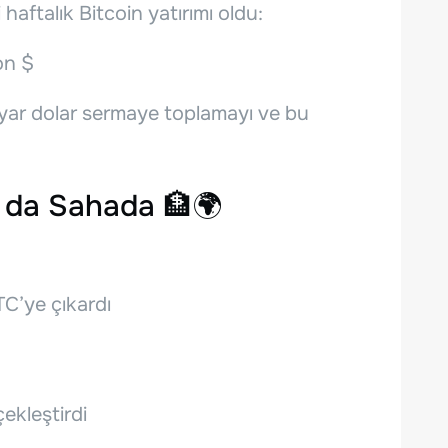
haftalık Bitcoin yatırımı oldu:
on $
milyar dolar sermaye toplamayı ve bu
 da Sahada 🏦🌍
C’ye çıkardı
çekleştirdi