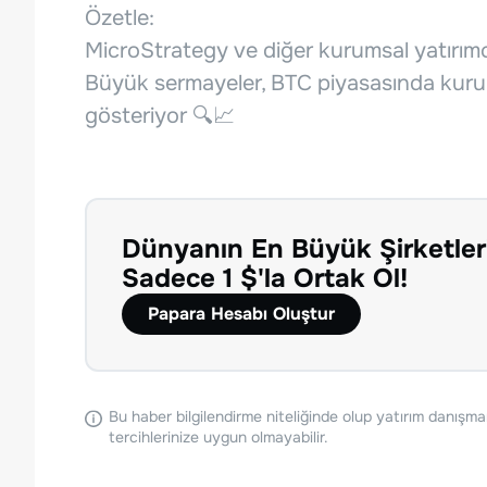
Özetle:
MicroStrategy ve diğer kurumsal yatırımcılar
Büyük sermayeler, BTC piyasasında kuru
gösteriyor 🔍📈
Dünyanın En Büyük Şirketler
Sadece 1 $'la Ortak Ol!
Papara Hesabı Oluştur
Bu haber bilgilendirme niteliğinde olup yatırım danışma
tercihlerinize uygun olmayabilir.