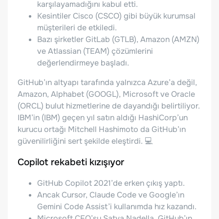
karşılayamadığını kabul etti.
Kesintiler Cisco (CSCO) gibi büyük kurumsal
müşterileri de etkiledi.
Bazı şirketler GitLab (GTLB), Amazon (AMZN)
ve Atlassian (TEAM) çözümlerini
değerlendirmeye başladı.
GitHub’ın altyapı tarafında yalnızca Azure’a değil,
Amazon, Alphabet (GOOGL), Microsoft ve Oracle
(ORCL) bulut hizmetlerine de dayandığı belirtiliyor.
IBM’in (IBM) geçen yıl satın aldığı HashiCorp’un
kurucu ortağı Mitchell Hashimoto da GitHub’ın
güvenilirliğini sert şekilde eleştirdi. 💻
Copilot rekabeti kızışıyor
GitHub Copilot 2021’de erken çıkış yaptı.
Ancak Cursor, Claude Code ve Google’ın
Gemini Code Assist’i kullanımda hız kazandı.
Microsoft CEO’su Satya Nadella, GitHub’ın