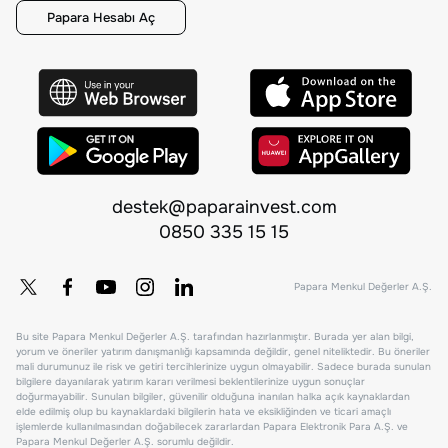
Papara Hesabı Aç
destek@paparainvest.com
0850 335 15 15
Papara Menkul Değerler A.Ş.
Bu site Papara Menkul Değerler A.Ş. tarafından hazırlanmıştır. Burada yer alan bilgi,
yorum ve öneriler yatırım danışmanlığı kapsamında değildir, genel niteliktedir. Bu öneriler
mali durumunuz ile risk ve getiri tercihlerinize uygun olmayabilir. Sadece burada sunulan
bilgilere dayanılarak yatırım kararı verilmesi beklentilerinize uygun sonuçlar
doğurmayabilir. Sunulan bilgiler, güvenilir olduğuna inanılan halka açık kaynaklardan
elde edilmiş olup bu kaynaklardaki bilgilerin hata ve eksikliğinden ve ticari amaçlı
işlemlerde kullanılmasından doğabilecek zararlardan Papara Elektronik Para A.Ş. ve
Papara Menkul Değerler A.Ş. sorumlu değildir.