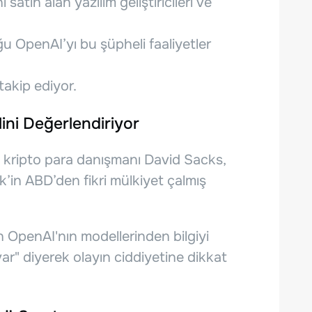
 satın alan yazılım geliştiricileri ve
u OpenAI’yı bu şüpheli faaliyetler
akip ediyor.
lini Değerlendiriyor
 kripto para danışmanı David Sacks,
in ABD’den fikri mülkiyet çalmış
 OpenAI'nın modellerinden bilgiyi
ar" diyerek olayın ciddiyetine dikkat