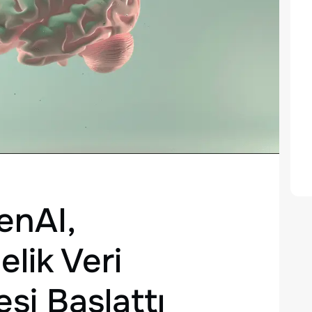
enAI,
lik Veri
esi Başlattı