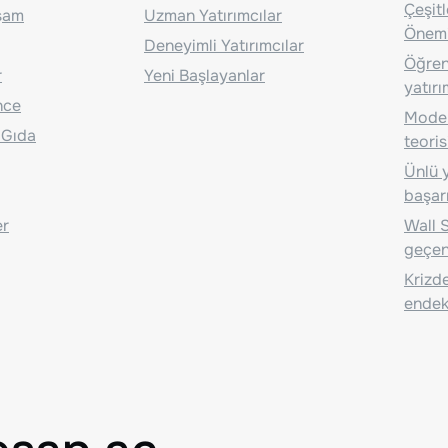
Çeşit
aşam
Uzman Yatırımcılar
Önem
Deneyimli Yatırımcılar
Öğrenc
r
Yeni Başlayanlar
yatırı
nce
Moder
 Gıda
teoris
Ünlü y
başarı
er
Wall S
geçen
Krizde
endeks