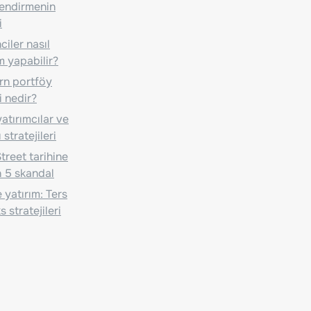
lendirmenin
i
iler nasıl
m yapabilir?
n portföy
i nedir?
atırımcılar ve
 stratejileri
treet tarihine
 5 skandal
 yatırım: Ters
 stratejileri