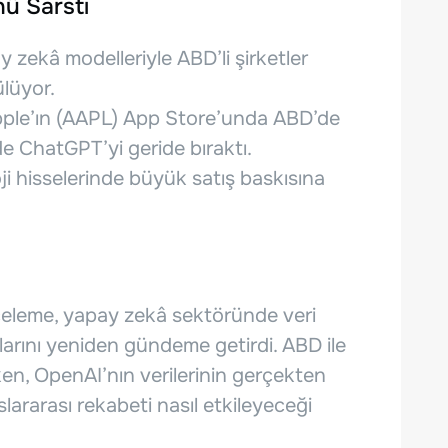
ü Sarstı
 zekâ modelleriyle ABD’li şirketler
ülüyor.
pple’ın (AAPL) App Store’unda ABD’de
de ChatGPT’yi geride bıraktı.
 hisselerinde büyük satış baskısına
nceleme, yapay zekâ sektöründe veri
larını yeniden gündeme getirdi. ABD ile
rken, OpenAI’nın verilerinin gerçekten
slararası rekabeti nasıl etkileyeceği