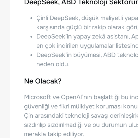
DeepSeek, ABD Teknoloji Sektörün
Çinli DeepSeek, düşük maliyetli yapay
karşısında güçlü bir rakip olarak gör
DeepSeek’in yapay zekâ asistanı, A
en çok indirilen uygulamalar listesin
DeepSeek’in büyümesi, ABD teknoloji
neden oldu.
Ne Olacak?
Microsoft ve OpenAI’nın başlattığı bu i
güvenliği ve fikri mülkiyet koruması konu
Çin arasındaki teknoloji savaşı derinleşi
sızdırılıp sızdırılmadığı ve bu durumun ulu
merakla takip ediliyor.