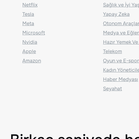
Netflix
Sağlık ve İyi Y
Tesla
Yapay Zeka
Meta
Otonom Araçla
Microsoft
Medya ve Eğle
Nvidia
Hazır Yemek Ve
Apple
Telekom
Amazon
Oyun ve E-spor
Kadın Yöneticil
Haber Medyası
Seyahat