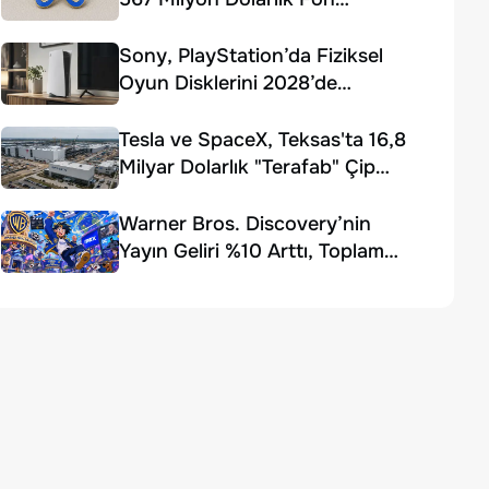
Ödemesi Kararı
Sony, PlayStation’da Fiziksel
Oyun Disklerini 2028’de
Sonlandırıyor
Tesla ve SpaceX, Teksas'ta 16,8
Milyar Dolarlık "Terafab" Çip
Fabrikası Kuruyor
Warner Bros. Discovery’nin
Yayın Geliri %10 Arttı, Toplam
Gelir Beklentiyi Karşılayamadı