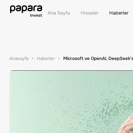
Ana Sayfa
Hisseler
Haberler
Anasayfa
Haberler
Microsoft ve OpenAI, DeepSeek’e Y