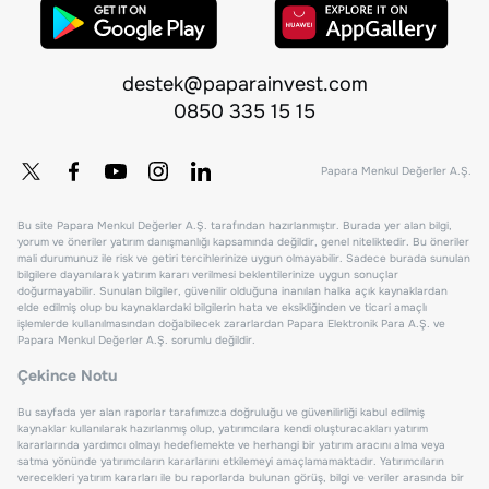
destek@paparainvest.com
0850 335 15 15
Papara Menkul Değerler A.Ş.
Bu site Papara Menkul Değerler A.Ş. tarafından hazırlanmıştır. Burada yer alan bilgi,
yorum ve öneriler yatırım danışmanlığı kapsamında değildir, genel niteliktedir. Bu öneriler
mali durumunuz ile risk ve getiri tercihlerinize uygun olmayabilir. Sadece burada sunulan
bilgilere dayanılarak yatırım kararı verilmesi beklentilerinize uygun sonuçlar
doğurmayabilir. Sunulan bilgiler, güvenilir olduğuna inanılan halka açık kaynaklardan
elde edilmiş olup bu kaynaklardaki bilgilerin hata ve eksikliğinden ve ticari amaçlı
işlemlerde kullanılmasından doğabilecek zararlardan Papara Elektronik Para A.Ş. ve
Papara Menkul Değerler A.Ş. sorumlu değildir.
Çekince Notu
Bu sayfada yer alan raporlar tarafımızca doğruluğu ve güvenilirliği kabul edilmiş
kaynaklar kullanılarak hazırlanmış olup, yatırımcılara kendi oluşturacakları yatırım
kararlarında yardımcı olmayı hedeflemekte ve herhangi bir yatırım aracını alma veya
satma yönünde yatırımcıların kararlarını etkilemeyi amaçlamamaktadır. Yatırımcıların
verecekleri yatırım kararları ile bu raporlarda bulunan görüş, bilgi ve veriler arasında bir