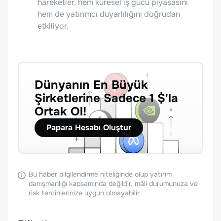
hareketler, hem küresel iş gücü piyasasını
hem de yatırımcı duyarlılığını doğrudan
etkiliyor.
Dünyanın En Büyük
Şirketlerine Sadece 1 $'la
Ortak Ol!
Papara Hesabı Oluştur
Bu haber bilgilendirme niteliğinde olup yatırım
danışmanlığı kapsamında değildir, mâli durumunuza ve
risk tercihlerinize uygun olmayabilir.