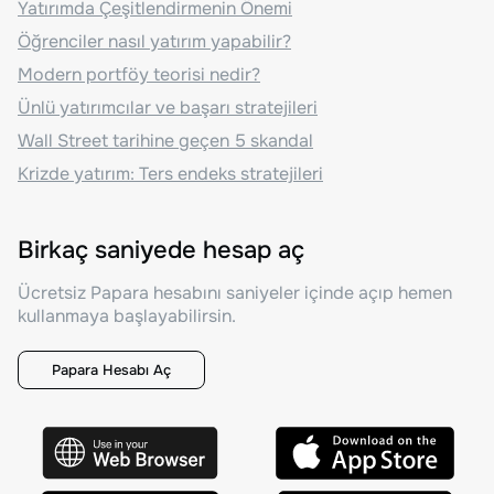
Yatırımda Çeşitlendirmenin Önemi
Öğrenciler nasıl yatırım yapabilir?
Modern portföy teorisi nedir?
Ünlü yatırımcılar ve başarı stratejileri
Wall Street tarihine geçen 5 skandal
Krizde yatırım: Ters endeks stratejileri
Birkaç saniyede hesap aç
Ücretsiz Papara hesabını saniyeler içinde açıp hemen
kullanmaya başlayabilirsin.
Papara Hesabı Aç