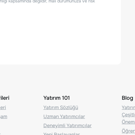
nlığı kapsamında değildir, mâli durumunuza ve risk
leri
Yatırım 101
Blog
eri
Yatırım Sözlüğü
Yatır
Çeşit
aşam
Uzman Yatırımcılar
Önem
Deneyimli Yatırımcılar
Öğrenc
r
Yeni Başlayanlar