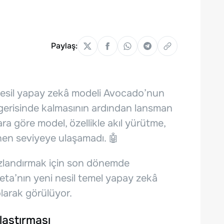
Paylaş:
i nesil yapay zekâ modeli Avocado’nun
 gerisinde kalmasının ardından lansman
ra göre model, özellikle akıl yürütme,
en seviyeye ulaşamadı. 🤖
ızlandırmak için son dönemde
Meta’nın yeni nesil temel yapay zekâ
olarak görülüyor.
laştırması