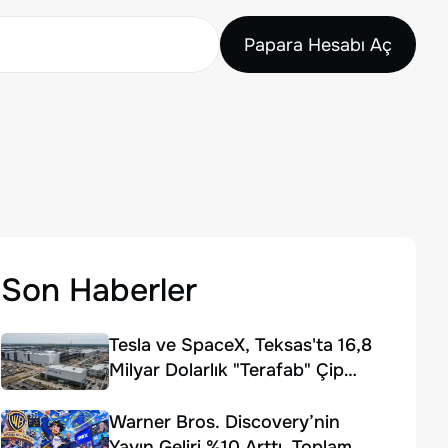
Papara Hesabı Aç
Son Haberler
Tesla ve SpaceX, Teksas'ta 16,8
Milyar Dolarlık "Terafab" Çip
Fabrikası Kuruyor
Warner Bros. Discovery’nin
Yayın Geliri %10 Arttı, Toplam