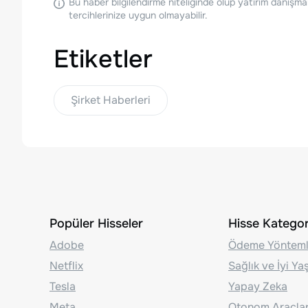
Bu haber bilgilendirme niteliğinde olup yatırım danışma
tercihlerinize uygun olmayabilir.
Etiketler
Şirket Haberleri
Popüler Hisseler
Hisse Kategori
Adobe
Ödeme Yönteml
Netflix
Sağlık ve İyi Y
Tesla
Yapay Zeka
Meta
Otonom Araçla