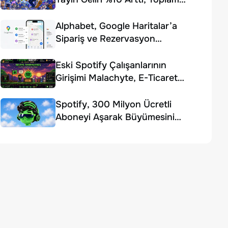
Gelir Beklentiyi Karşılayamadı
Alphabet, Google Haritalar’a
Sipariş ve Rezervasyon
Özellikleri Ekledi
Eski Spotify Çalışanlarının
Girişimi Malachyte, E-Ticaret
Yapay Zekâsı İçin 10 Milyon
Dolar Yatırım Aldı
Spotify, 300 Milyon Ücretli
Aboneyi Aşarak Büyümesini
Sürdürdü