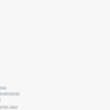
ımda
lendirmenin
i
iler nasıl