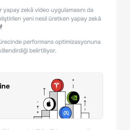
ir yapay zekâ video uygulamasını da
liştirilen yeni nesil üretken yapay zekâ
🎥
sürecinde performans optimizasyonuna
endirdiği belirtiliyor.
ine