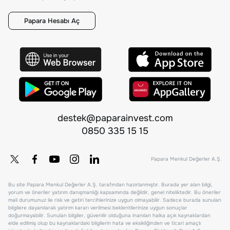
Papara Hesabı Aç
destek@paparainvest.com
0850 335 15 15
Papara Menkul Değerler A.Ş.
Bu site Papara Menkul Değerler A.Ş. tarafından hazırlanmıştır. Burada yer alan bilgi,
yorum ve öneriler yatırım danışmanlığı kapsamında değildir, genel niteliktedir. Bu öneriler
mali durumunuz ile risk ve getiri tercihlerinize uygun olmayabilir. Sadece burada sunulan
bilgilere dayanılarak yatırım kararı verilmesi beklentilerinize uygun sonuçlar
doğurmayabilir. Sunulan bilgiler, güvenilir olduğuna inanılan halka açık kaynaklardan
elde edilmiş olup bu kaynaklardaki bilgilerin hata ve eksikliğinden ve ticari amaçlı