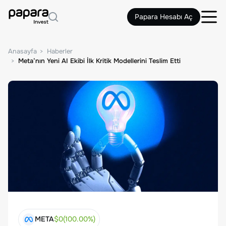
Papara Hesabı Aç
Anasayfa
Haberler
Meta’nın Yeni AI Ekibi İlk Kritik Modellerini Teslim Etti
META
$
0
(
100.00
%)