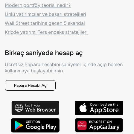
Modern portföy teorisi nedir?
Ünlü yatırımcılar ve başarı stratejileri
Wall Street tarihine geçen 5 skandal
Krizde yatırım: Ters endeks stratejileri
Birkaç saniyede hesap aç
Ücretsiz Papara hesabını saniyeler içinde açıp hemen
kullanmaya başlayabilirsin.
Papara Hesabı Aç