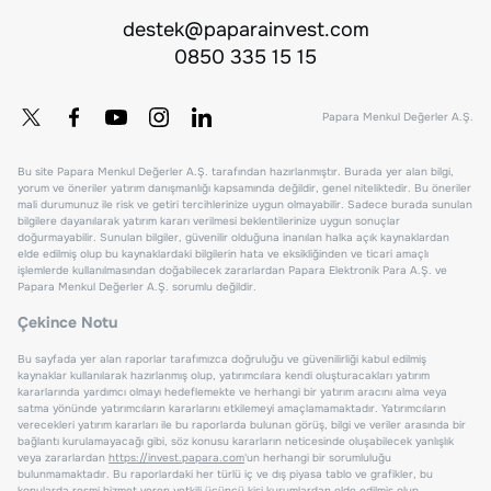
destek@paparainvest.com
0850 335 15 15
Papara Menkul Değerler A.Ş.
Bu site Papara Menkul Değerler A.Ş. tarafından hazırlanmıştır. Burada yer alan bilgi,
yorum ve öneriler yatırım danışmanlığı kapsamında değildir, genel niteliktedir. Bu öneriler
mali durumunuz ile risk ve getiri tercihlerinize uygun olmayabilir. Sadece burada sunulan
bilgilere dayanılarak yatırım kararı verilmesi beklentilerinize uygun sonuçlar
doğurmayabilir. Sunulan bilgiler, güvenilir olduğuna inanılan halka açık kaynaklardan
elde edilmiş olup bu kaynaklardaki bilgilerin hata ve eksikliğinden ve ticari amaçlı
işlemlerde kullanılmasından doğabilecek zararlardan Papara Elektronik Para A.Ş. ve
Papara Menkul Değerler A.Ş. sorumlu değildir.
Çekince Notu
Bu sayfada yer alan raporlar tarafımızca doğruluğu ve güvenilirliği kabul edilmiş
kaynaklar kullanılarak hazırlanmış olup, yatırımcılara kendi oluşturacakları yatırım
kararlarında yardımcı olmayı hedeflemekte ve herhangi bir yatırım aracını alma veya
satma yönünde yatırımcıların kararlarını etkilemeyi amaçlamamaktadır. Yatırımcıların
verecekleri yatırım kararları ile bu raporlarda bulunan görüş, bilgi ve veriler arasında bir
bağlantı kurulamayacağı gibi, söz konusu kararların neticesinde oluşabilecek yanlışlık
veya zararlardan
https://invest.papara.com
'un herhangi bir sorumluluğu
bulunmamaktadır. Bu raporlardaki her türlü iç ve dış piyasa tablo ve grafikler, bu
konularda resmi hizmet veren yetkili üçüncü kişi kurumlardan elde edilmiş olup,