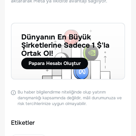
aktararak Meta’ya likidite avantajı sağlıyor.
Dünyanın En Büyük
Şirketlerine Sadece 1 $'la
Ortak Ol!
Papara Hesabı Oluştur
Bu haber bilgilendirme niteliğinde olup yatırım
danışmanlığı kapsamında değildir, mâli durumunuza ve
risk tercihlerinize uygun olmayabilir.
Etiketler