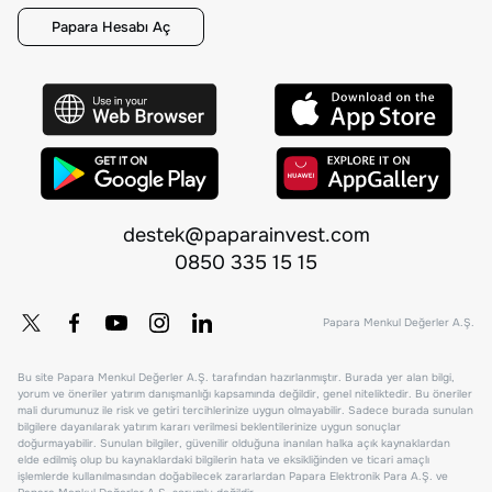
Papara Hesabı Aç
destek@paparainvest.com
0850 335 15 15
Papara Menkul Değerler A.Ş.
Bu site Papara Menkul Değerler A.Ş. tarafından hazırlanmıştır. Burada yer alan bilgi,
yorum ve öneriler yatırım danışmanlığı kapsamında değildir, genel niteliktedir. Bu öneriler
mali durumunuz ile risk ve getiri tercihlerinize uygun olmayabilir. Sadece burada sunulan
bilgilere dayanılarak yatırım kararı verilmesi beklentilerinize uygun sonuçlar
doğurmayabilir. Sunulan bilgiler, güvenilir olduğuna inanılan halka açık kaynaklardan
elde edilmiş olup bu kaynaklardaki bilgilerin hata ve eksikliğinden ve ticari amaçlı
işlemlerde kullanılmasından doğabilecek zararlardan Papara Elektronik Para A.Ş. ve