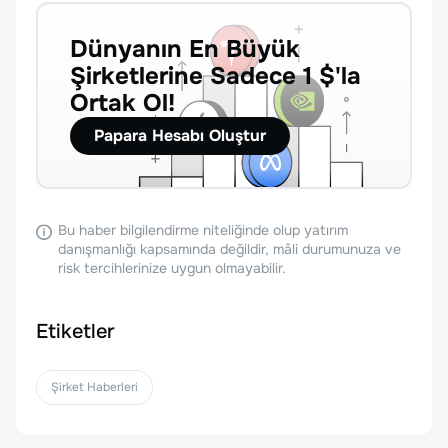
Dünyanın En Büyük
Şirketlerine Sadece 1 $'la
Ortak Ol!
Papara Hesabı Oluştur
Bu haber bilgilendirme niteliğinde olup yatırım
danışmanlığı kapsamında değildir, mâli durumunuza ve
risk tercihlerinize uygun olmayabilir.
Etiketler
Şirket Haberleri