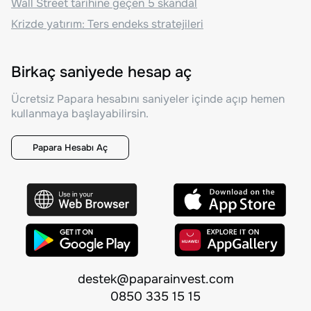
Wall Street tarihine geçen 5 skandal
Krizde yatırım: Ters endeks stratejileri
Birkaç saniyede hesap aç
Ücretsiz Papara hesabını saniyeler içinde açıp hemen
kullanmaya başlayabilirsin.
Papara Hesabı Aç
destek@paparainvest.com
0850 335 15 15