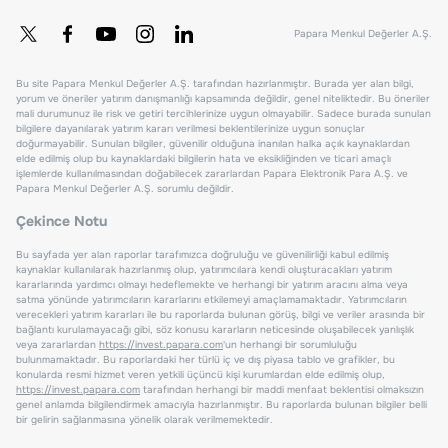
Papara Menkul Değerler A.Ş.
Bu site Papara Menkul Değerler A.Ş. tarafından hazırlanmıştır. Burada yer alan bilgi,
yorum ve öneriler yatırım danışmanlığı kapsamında değildir, genel niteliktedir. Bu öneriler
mali durumunuz ile risk ve getiri tercihlerinize uygun olmayabilir. Sadece burada sunulan
bilgilere dayanılarak yatırım kararı verilmesi beklentilerinize uygun sonuçlar
doğurmayabilir. Sunulan bilgiler, güvenilir olduğuna inanılan halka açık kaynaklardan
elde edilmiş olup bu kaynaklardaki bilgilerin hata ve eksikliğinden ve ticari amaçlı
işlemlerde kullanılmasından doğabilecek zararlardan Papara Elektronik Para A.Ş. ve
Papara Menkul Değerler A.Ş. sorumlu değildir.
Çekince Notu
Bu sayfada yer alan raporlar tarafımızca doğruluğu ve güvenilirliği kabul edilmiş
kaynaklar kullanılarak hazırlanmış olup, yatırımcılara kendi oluşturacakları yatırım
kararlarında yardımcı olmayı hedeflemekte ve herhangi bir yatırım aracını alma veya
satma yönünde yatırımcıların kararlarını etkilemeyi amaçlamamaktadır. Yatırımcıların
verecekleri yatırım kararları ile bu raporlarda bulunan görüş, bilgi ve veriler arasında bir
bağlantı kurulamayacağı gibi, söz konusu kararların neticesinde oluşabilecek yanlışlık
veya zararlardan
https://invest.papara.com
'un herhangi bir sorumluluğu
bulunmamaktadır. Bu raporlardaki her türlü iç ve dış piyasa tablo ve grafikler, bu
konularda resmi hizmet veren yetkili üçüncü kişi kurumlardan elde edilmiş olup,
https://invest.papara.com
tarafından herhangi bir maddi menfaat beklentisi olmaksızın
genel anlamda bilgilendirmek amacıyla hazırlanmıştır. Bu raporlarda bulunan bilgiler belli
bir gelirin sağlanmasına yönelik olarak verilmemektedir.