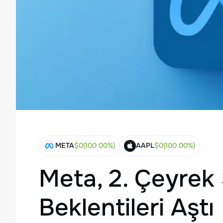
META
$
0
(
100.00
%)
AAPL
$
0
(
100.00
%)
Meta, 2. Çeyrek 
Beklentileri Aştı