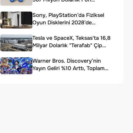
Ödemesi Kararı
Sony, PlayStation’da Fiziksel
Oyun Disklerini 2028’de
Sonlandırıyor
Tesla ve SpaceX, Teksas'ta 16,8
Milyar Dolarlık "Terafab" Çip
Fabrikası Kuruyor
Warner Bros. Discovery’nin
Yayın Geliri %10 Arttı, Toplam
Gelir Beklentiyi Karşılayamadı