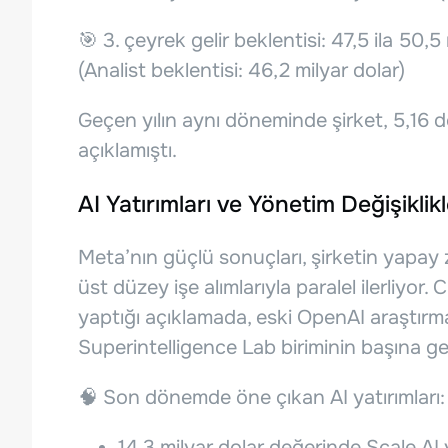
🎯 3. çeyrek gelir beklentisi: 47,5 ila 50,5
(Analist beklentisi: 46,2 milyar dolar)
Geçen yılın aynı döneminde şirket, 5,16 d
açıklamıştı.
AI Yatırımları ve Yönetim Değişiklikl
Meta’nın güçlü sonuçları, şirketin yapay 
üst düzey işe alımlarıyla paralel ilerliyo
yaptığı açıklamada, eski OpenAI araştır
Superintelligence Lab biriminin başına get
🧠 Son dönemde öne çıkan AI yatırımları:
14,3 milyar dolar değerinde Scale AI