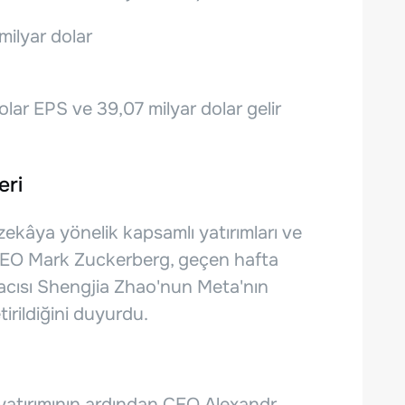
 milyar dolar
olar EPS ve 39,07 milyar dolar gelir
eri
zekâya yönelik kapsamlı yatırımları ve
r. CEO Mark Zuckerberg, geçen hafta
macısı Shengjia Zhao'nun Meta'nın
irildiğini duyurdu.
 yatırımının ardından CEO Alexandr