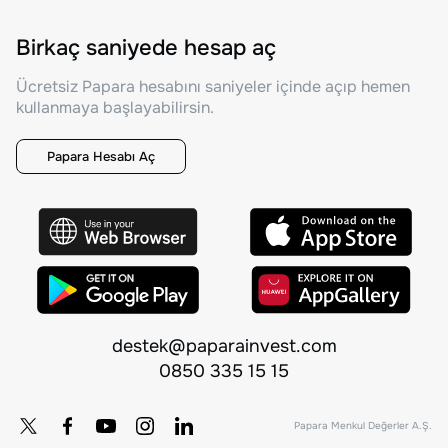
Birkaç saniyede hesap aç
Ücretsiz Papara hesabını saniyeler içinde açıp hemen
kullanmaya başlayabilirsin.
Papara Hesabı Aç
destek@paparainvest.com
0850 335 15 15
Papara Menkul Değerler A.Ş.