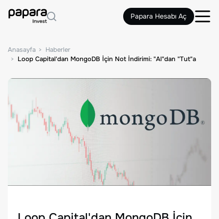
Papara Hesabı Aç
Anasayfa
Haberler
Loop Capital'dan MongoDB İçin Not İndirimi: "Al"dan "Tut"a
Loop Capital'dan MongoDB İçin