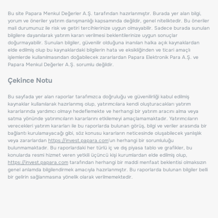
Bu site Papara Menkul Değerler A.Ş. tarafından hazırlanmıştır. Burada yer alan bilgi,
yorum ve öneriler yatırım danışmanlığı kapsamında değildir, genel niteliktedir. Bu öneriler
mali durumunuz ile risk ve getiri tercihlerinize uygun olmayabilir. Sadece burada sunulan
bilgilere dayanılarak yatırım kararı verilmesi beklentilerinize uygun sonuçlar
doğurmayabilir. Sunulan bilgiler, güvenilir olduğuna inanılan halka açık kaynaklardan
elde edilmiş olup bu kaynaklardaki bilgilerin hata ve eksikliğinden ve ticari amaçlı
işlemlerde kullanılmasından doğabilecek zararlardan Papara Elektronik Para A.Ş. ve
Papara Menkul Değerler A.Ş. sorumlu değildir.
Çekince Notu
Bu sayfada yer alan raporlar tarafımızca doğruluğu ve güvenilirliği kabul edilmiş
kaynaklar kullanılarak hazırlanmış olup, yatırımcılara kendi oluşturacakları yatırım
kararlarında yardımcı olmayı hedeflemekte ve herhangi bir yatırım aracını alma veya
satma yönünde yatırımcıların kararlarını etkilemeyi amaçlamamaktadır. Yatırımcıların
verecekleri yatırım kararları ile bu raporlarda bulunan görüş, bilgi ve veriler arasında bir
bağlantı kurulamayacağı gibi, söz konusu kararların neticesinde oluşabilecek yanlışlık
veya zararlardan
https://invest.papara.com
'un herhangi bir sorumluluğu
bulunmamaktadır. Bu raporlardaki her türlü iç ve dış piyasa tablo ve grafikler, bu
konularda resmi hizmet veren yetkili üçüncü kişi kurumlardan elde edilmiş olup,
https://invest.papara.com
tarafından herhangi bir maddi menfaat beklentisi olmaksızın
genel anlamda bilgilendirmek amacıyla hazırlanmıştır. Bu raporlarda bulunan bilgiler belli
bir gelirin sağlanmasına yönelik olarak verilmemektedir.