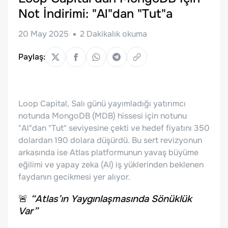
Not İndirimi: "Al"dan "Tut"a
20 May 2025
2
Dakikalık okuma
Paylaş:
Loop Capital, Salı günü yayımladığı yatırımcı
notunda MongoDB (MDB) hissesi için notunu
"Al"dan "Tut" seviyesine çekti ve hedef fiyatını 350
dolardan 190 dolara düşürdü. Bu sert revizyonun
arkasında ise Atlas platformunun yavaş büyüme
eğilimi ve yapay zeka (AI) iş yüklerinden beklenen
faydanın gecikmesi yer alıyor.
🚨
“Atlas’ın Yaygınlaşmasında Sönüklük
Var”