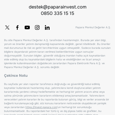
destek@paparainvest.com
0850 335 15 15
Papara Menkul Değerler A.Ş.
Bu site Papara Menkul Değerler A.Ş. tarafından hazırlanmıştır. Burada yer alan bilgi,
yorum ve öneriler yatırım danışmanlığı kapsamında değildir, genel niteliktedir. Bu öneriler
mali durumunuz ile risk ve getiri tercihlerinize uygun olmayabilir. Sadece burada sunulan
bilgilere dayanılarak yatırım kararı verilmesi beklentilerinize uygun sonuçlar
doğurmayabilir. Sunulan bilgiler, güvenilir olduğuna inanılan halka açık kaynaklardan
elde edilmiş olup bu kaynaklardaki bilgilerin hata ve eksikliğinden ve ticari amaçlı
işlemlerde kullanılmasından doğabilecek zararlardan Papara Elektronik Para A.Ş. ve
Papara Menkul Değerler A.Ş. sorumlu değildir.
Çekince Notu
Bu sayfada yer alan raporlar tarafımızca doğruluğu ve güvenilirliği kabul edilmiş
kaynaklar kullanılarak hazırlanmış olup, yatırımcılara kendi oluşturacakları yatırım
kararlarında yardımcı olmayı hedeflemekte ve herhangi bir yatırım aracını alma veya
satma yönünde yatırımcıların kararlarını etkilemeyi amaçlamamaktadır. Yatırımcıların
verecekleri yatırım kararları ile bu raporlarda bulunan görüş, bilgi ve veriler arasında bir
bağlantı kurulamayacağı gibi, söz konusu kararların neticesinde oluşabilecek yanlışlık
veya zararlardan
https://invest.papara.com
'un herhangi bir sorumluluğu
bulunmamaktadır. Bu raporlardaki her türlü iç ve dış piyasa tablo ve grafikler, bu
konularda resmi hizmet veren yetkili üçüncü kişi kurumlardan elde edilmiş olup,