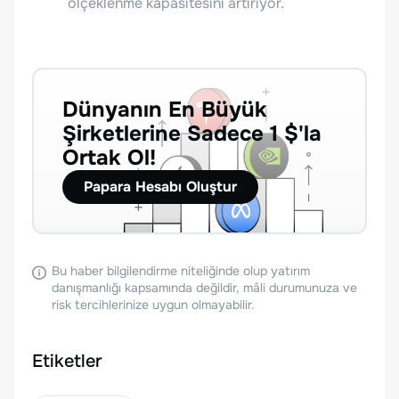
ölçeklenme kapasitesini artırıyor.
Dünyanın En Büyük
Şirketlerine Sadece 1 $'la
Ortak Ol!
Papara Hesabı Oluştur
Bu haber bilgilendirme niteliğinde olup yatırım
danışmanlığı kapsamında değildir, mâli durumunuza ve
risk tercihlerinize uygun olmayabilir.
Etiketler