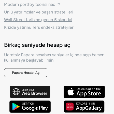
Modern portföy teorisi nedir?
Ünlü yatırımcılar ve başarı stratejileri
Wall Street tarihine geçen 5 skandal
Krizde yatırım: Ters endeks stratejileri
Birkaç saniyede hesap aç
Ücretsiz Papara hesabını saniyeler içinde açıp hemen
kullanmaya başlayabilirsin.
Papara Hesabı Aç