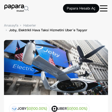
Papara Hesabı Aç
Anasayfa
Haberler
Joby, Elektrikli Hava Taksi Hizmetini Uber’e Taşıyor
JOBY
$
0
(
100.00
%)
UBER
$
0
(
100.00
%)