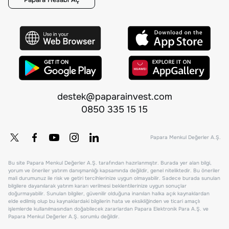
destek@paparainvest.com
0850 335 15 15
Papara Menkul Değerler A.Ş.
Bu site Papara Menkul Değerler A.Ş. tarafından hazırlanmıştır. Burada yer alan bilgi,
yorum ve öneriler yatırım danışmanlığı kapsamında değildir, genel niteliktedir. Bu öneriler
mali durumunuz ile risk ve getiri tercihlerinize uygun olmayabilir. Sadece burada sunulan
bilgilere dayanılarak yatırım kararı verilmesi beklentilerinize uygun sonuçlar
doğurmayabilir. Sunulan bilgiler, güvenilir olduğuna inanılan halka açık kaynaklardan
elde edilmiş olup bu kaynaklardaki bilgilerin hata ve eksikliğinden ve ticari amaçlı
işlemlerde kullanılmasından doğabilecek zararlardan Papara Elektronik Para A.Ş. ve
Papara Menkul Değerler A.Ş. sorumlu değildir.