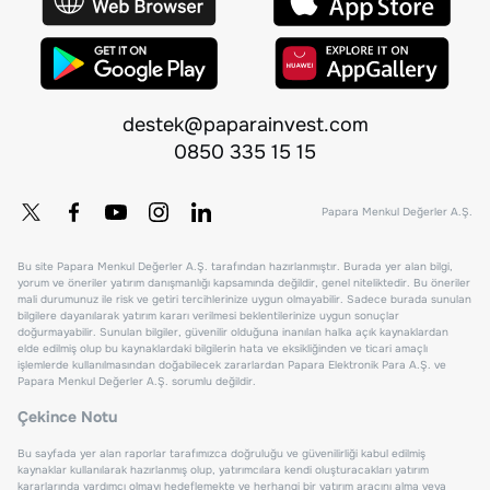
destek@paparainvest.com
0850 335 15 15
Papara Menkul Değerler A.Ş.
Bu site Papara Menkul Değerler A.Ş. tarafından hazırlanmıştır. Burada yer alan bilgi,
yorum ve öneriler yatırım danışmanlığı kapsamında değildir, genel niteliktedir. Bu öneriler
mali durumunuz ile risk ve getiri tercihlerinize uygun olmayabilir. Sadece burada sunulan
bilgilere dayanılarak yatırım kararı verilmesi beklentilerinize uygun sonuçlar
doğurmayabilir. Sunulan bilgiler, güvenilir olduğuna inanılan halka açık kaynaklardan
elde edilmiş olup bu kaynaklardaki bilgilerin hata ve eksikliğinden ve ticari amaçlı
işlemlerde kullanılmasından doğabilecek zararlardan Papara Elektronik Para A.Ş. ve
Papara Menkul Değerler A.Ş. sorumlu değildir.
Çekince Notu
Bu sayfada yer alan raporlar tarafımızca doğruluğu ve güvenilirliği kabul edilmiş
kaynaklar kullanılarak hazırlanmış olup, yatırımcılara kendi oluşturacakları yatırım
kararlarında yardımcı olmayı hedeflemekte ve herhangi bir yatırım aracını alma veya