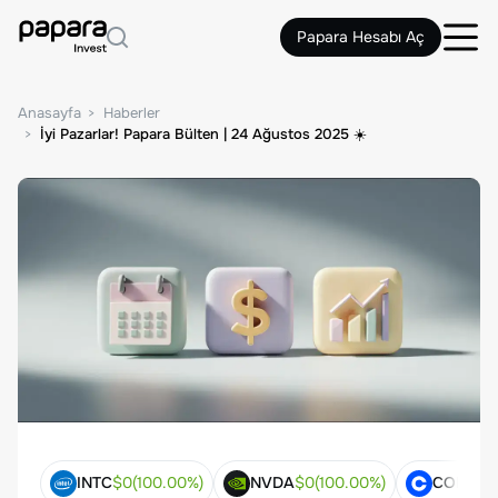
Papara Hesabı Aç
Anasayfa
Haberler
İyi Pazarlar! Papara Bülten | 24 Ağustos 2025 ☀️
INTC
$
0
(
100.00
%)
NVDA
$
0
(
100.00
%)
COIN
$
0
(