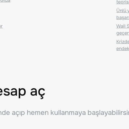
 Gıda
teoris
Ünlü y
başarı
er
Wall S
geçen
Krizde
endeks
esap aç
inde açıp hemen kullanmaya başlayabilirsi