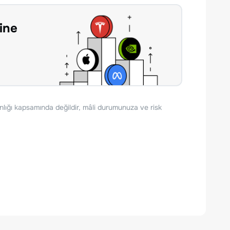
ine
nlığı kapsamında değildir, mâli durumunuza ve risk