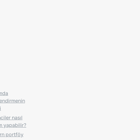
ımda
lendirmenin
i
iler nasıl
m yapabilir?
n portföy