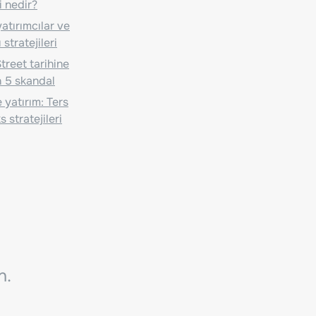
i nedir?
atırımcılar ve
 stratejileri
treet tarihine
 5 skandal
 yatırım: Ters
 stratejileri
n.