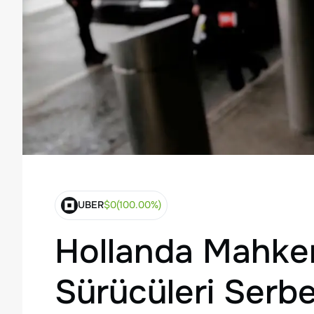
UBER
$
0
(
100.00
%)
Hollanda Mahke
Sürücüleri Serbe