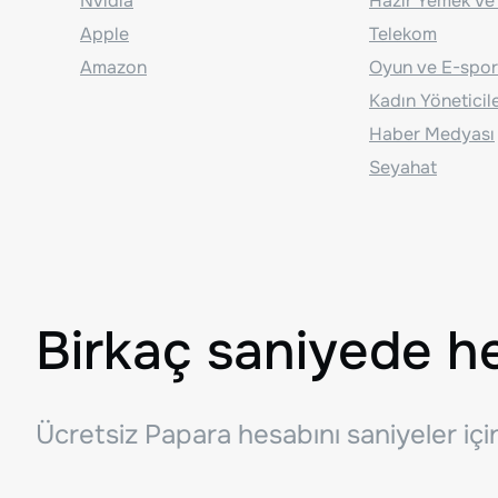
Nvidia
Hazır Yemek Ve
Apple
Telekom
Amazon
Oyun ve E-spor
Kadın Yöneticil
Haber Medyası
Seyahat
Birkaç saniyede h
Ücretsiz Papara hesabını saniyeler iç