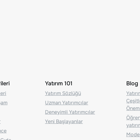
leri
Yatırım 101
Blog
eri
Yatırım Sözlüğü
Yatır
Çeşit
aşam
Uzman Yatırımcılar
Önem
Deneyimli Yatırımcılar
Öğrenc
r
Yeni Başlayanlar
yatırı
nce
Moder