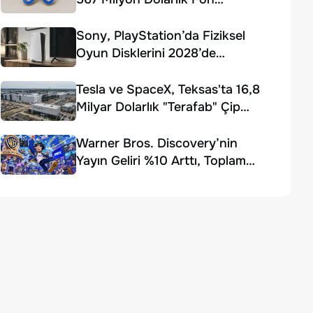
Ödemesi Kararı
Sony, PlayStation’da Fiziksel
Oyun Disklerini 2028’de
Sonlandırıyor
Tesla ve SpaceX, Teksas'ta 16,8
Milyar Dolarlık "Terafab" Çip
Fabrikası Kuruyor
Warner Bros. Discovery’nin
Yayın Geliri %10 Arttı, Toplam
Gelir Beklentiyi Karşılayamadı