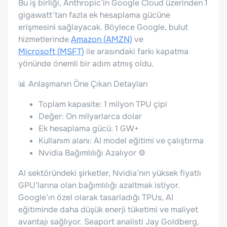
Bu iş birliği, Anthropic’in Google Cloud üzerinden 1
gigawatt’tan fazla ek hesaplama gücüne
erişmesini sağlayacak. Böylece Google, bulut
hizmetlerinde
Amazon (AMZN)
ve
Microsoft (MSFT)
ile arasındaki farkı kapatma
yönünde önemli bir adım atmış oldu.
📊 Anlaşmanın Öne Çıkan Detayları
Toplam kapasite: 1 milyon TPU çipi
Değer: On milyarlarca dolar
Ek hesaplama gücü: 1 GW+
Kullanım alanı: AI model eğitimi ve çalıştırma
Nvidia Bağımlılığı Azalıyor ⚙️
AI sektöründeki şirketler, Nvidia’nın yüksek fiyatlı
GPU’larına olan bağımlılığı azaltmak istiyor.
Google’ın özel olarak tasarladığı TPUs, AI
eğitiminde daha düşük enerji tüketimi ve maliyet
avantajı sağlıyor. Seaport analisti Jay Goldberg,