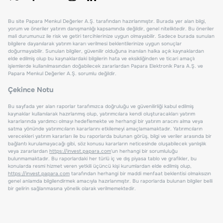
Bu site Papara Menkul Değerler A.Ş. tarafından hazırlanmıştır. Burada yer alan bilgi,
yorum ve öneriler yatırım danışmanlığı kapsamında değildir, genel niteliktedir. Bu öneriler
mali durumunuz ile risk ve getiri tercihlerinize uygun olmayabilir. Sadece burada sunulan
bilgilere dayanılarak yatırım kararı verilmesi beklentilerinize uygun sonuçlar
doğurmayabilir. Sunulan bilgiler, güvenilir olduğuna inanılan halka açık kaynaklardan
elde edilmiş olup bu kaynaklardaki bilgilerin hata ve eksikliğinden ve ticari amaçlı
işlemlerde kullanılmasından doğabilecek zararlardan Papara Elektronik Para A.Ş. ve
Papara Menkul Değerler A.Ş. sorumlu değildir.
Çekince Notu
Bu sayfada yer alan raporlar tarafımızca doğruluğu ve güvenilirliği kabul edilmiş
kaynaklar kullanılarak hazırlanmış olup, yatırımcılara kendi oluşturacakları yatırım
kararlarında yardımcı olmayı hedeflemekte ve herhangi bir yatırım aracını alma veya
satma yönünde yatırımcıların kararlarını etkilemeyi amaçlamamaktadır. Yatırımcıların
verecekleri yatırım kararları ile bu raporlarda bulunan görüş, bilgi ve veriler arasında bir
bağlantı kurulamayacağı gibi, söz konusu kararların neticesinde oluşabilecek yanlışlık
veya zararlardan
https://invest.papara.com
'un herhangi bir sorumluluğu
bulunmamaktadır. Bu raporlardaki her türlü iç ve dış piyasa tablo ve grafikler, bu
konularda resmi hizmet veren yetkili üçüncü kişi kurumlardan elde edilmiş olup,
https://invest.papara.com
tarafından herhangi bir maddi menfaat beklentisi olmaksızın
genel anlamda bilgilendirmek amacıyla hazırlanmıştır. Bu raporlarda bulunan bilgiler belli
bir gelirin sağlanmasına yönelik olarak verilmemektedir.