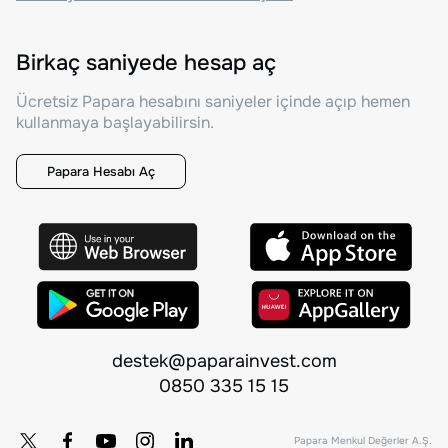
Birkaç saniyede hesap aç
Ücretsiz Papara hesabını saniyeler içinde açıp hemen
kullanmaya başlayabilirsin.
Papara Hesabı Aç
destek@paparainvest.com
0850 335 15 15
Papara Menkul Değerler A.Ş.