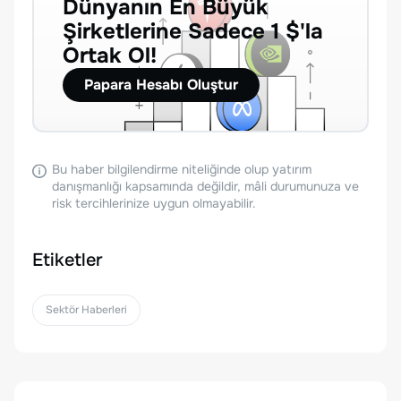
Dünyanın En Büyük
Şirketlerine Sadece 1 $'la
Ortak Ol!
Papara Hesabı Oluştur
Bu haber bilgilendirme niteliğinde olup yatırım
danışmanlığı kapsamında değildir, mâli durumunuza ve
risk tercihlerinize uygun olmayabilir.
Etiketler
Sektör Haberleri