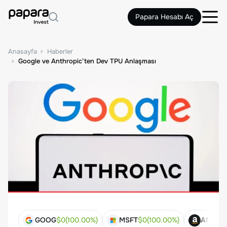
Papara Hesabı Aç
Anasayfa
Haberler
Google ve Anthropic’ten Dev TPU Anlaşması
GOOG
$
0
(
100.00
%)
MSFT
$
0
(
100.00
%)
AMZN
$