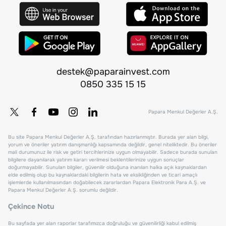
destek@paparainvest.com
0850 335 15 15
Papara Menkul Değerler A.Ş.
Bu site Papara Menkul Değerler A.Ş. tarafından hazırlanmıştır. Burada yer alan bilgi,
yorum ve öneriler yatırım danışmanlığı kapsamında değildir, genel niteliktedir. Bu öneriler
mali durumunuz ile risk ve getiri tercihlerinize uygun olmayabilir. Sadece burada sunulan
bilgilere dayanılarak yatırım kararı verilmesi beklentilerinize uygun sonuçlar
doğurmayabilir. Sunulan bilgiler, güvenilir olduğuna inanılan halka açık kaynaklardan
elde edilmiş olup bu kaynaklardaki bilgilerin hata ve eksikliğinden ve ticari amaçlı
işlemlerde kullanılmasından doğabilecek zararlardan Papara Elektronik Para A.Ş. ve
Papara Menkul Değerler A.Ş. sorumlu değildir.
Çekince Notu
Bu sayfada yer alan raporlar tarafımızca doğruluğu ve güvenilirliği kabul edilmiş