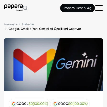
Papara Hesabı Aç
Anasayfa
Haberler
Google, Gmail’e Yeni Gemini AI Özellikleri Getiriyor
GOOGL
$
0
(
100.00
%)
GOOG
$
0
(
100.00
%)