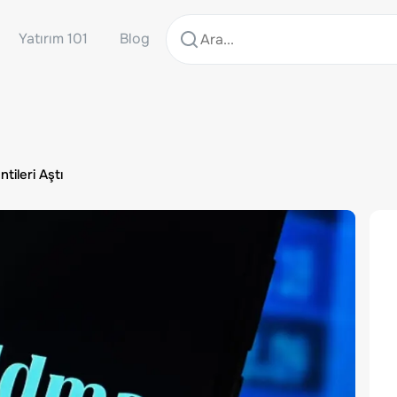
Yatırım 101
Blog
ileri Aştı