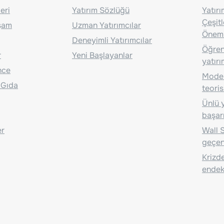
eri
Yatırım Sözlüğü
Yatır
Çeşit
aşam
Uzman Yatırımcılar
Önem
Deneyimli Yatırımcılar
Öğrenc
r
Yeni Başlayanlar
yatırı
nce
Moder
 Gıda
teoris
Ünlü y
başarı
er
Wall S
geçen
Krizde
endeks