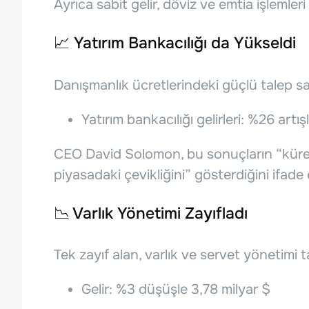
Ayrıca sabit gelir, döviz ve emtia işlemleri
📈 Yatırım Bankacılığı da Yükseldi
Danışmanlık ücretlerindeki güçlü talep s
Yatırım bankacılığı gelirleri: %26 artış
CEO David Solomon, bu sonuçların “küres
piyasadaki çevikliğini” gösterdiğini ifade e
📉 Varlık Yönetimi Zayıfladı
Tek zayıf alan, varlık ve servet yönetimi t
Gelir: %3 düşüşle 3,78 milyar $