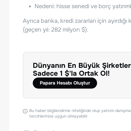
Nedeni: hisse senedi ve borç yatırıml
Ayrıca banka, kredi zararları için ayırdığı 
(geçen yıl: 282 milyon $).
Dünyanın En Büyük Şirketler
Sadece 1 $'la Ortak Ol!
Papara Hesabı Oluştur
Bu haber bilgilendirme niteliğinde olup yatırım danışma
tercihlerinize uygun olmayabilir.