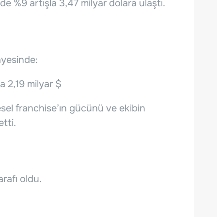
 de %9 artışla 3,47 milyar dolara ulaştı.
ayesinde:
la 2,19 milyar $
el franchise’ın gücünü ve ekibin
tti.
arafı oldu.