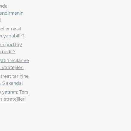
ımda
lendirmenin
i
iler nasıl
m yapabilir?
n portföy
i nedir?
atırımcılar ve
 stratejileri
treet tarihine
 5 skandal
 yatırım: Ters
 stratejileri