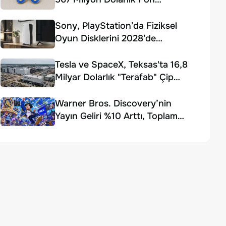
Ödemesi Kararı
Sony, PlayStation’da Fiziksel
Oyun Disklerini 2028’de
Sonlandırıyor
Tesla ve SpaceX, Teksas'ta 16,8
Milyar Dolarlık "Terafab" Çip
Fabrikası Kuruyor
Warner Bros. Discovery’nin
Yayın Geliri %10 Arttı, Toplam
Gelir Beklentiyi Karşılayamadı