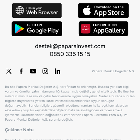
destek@paparainvest.com
0850 335 15 15
Papara Menkul Değerler A.Ş.
Bu site Papara Menkul Değerler A.Ş. tarafından hazırlanmıştır. Burada yer alan bilgi,
yorum ve öneriler yatırım danışmanlığı kapsamında değildir, genel niteliktedir. Bu öneriler
mali durumunuz ile risk ve getiri tercihlerinize uygun olmayabilir. Sadece burada sunulan
bilgilere dayanılarak yatırım kararı verilmesi beklentilerinize uygun sonuçlar
doğurmayabilir. Sunulan bilgiler, güvenilir olduğuna inanılan halka açık kaynaklardan
elde edilmiş olup bu kaynaklardaki bilgilerin hata ve eksikliğinden ve ticari amaçlı
işlemlerde kullanılmasından doğabilecek zararlardan Papara Elektronik Para A.Ş. ve
Papara Menkul Değerler A.Ş. sorumlu değildir.
Çekince Notu