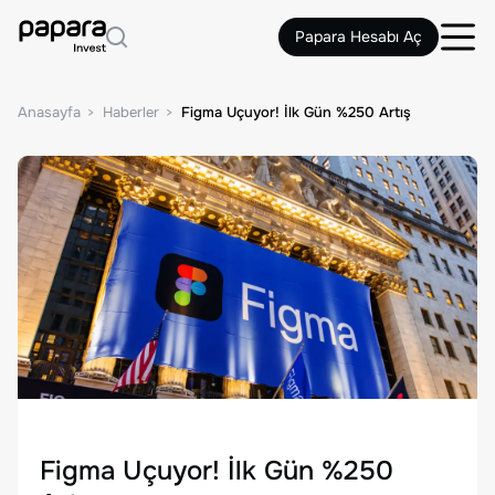
Papara Hesabı Aç
Anasayfa
Haberler
Figma Uçuyor! İlk Gün %250 Artış
Figma Uçuyor! İlk Gün %250