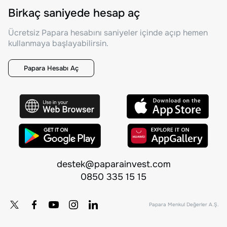
Birkaç saniyede hesap aç
Ücretsiz Papara hesabını saniyeler içinde açıp hemen
kullanmaya başlayabilirsin.
Papara Hesabı Aç
destek@paparainvest.com
0850 335 15 15
Papara Menkul Değerler A.Ş.