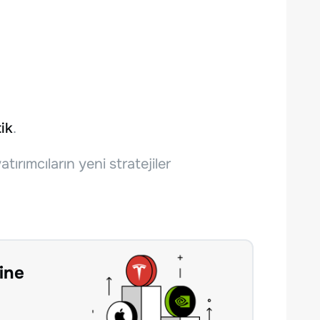
tik
.
atırımcıların yeni stratejiler
ine