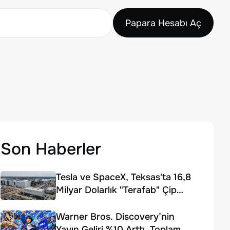
Papara Hesabı Aç
Son Haberler
Tesla ve SpaceX, Teksas'ta 16,8
Milyar Dolarlık "Terafab" Çip
Fabrikası Kuruyor
Warner Bros. Discovery’nin
Yayın Geliri %10 Arttı, Toplam