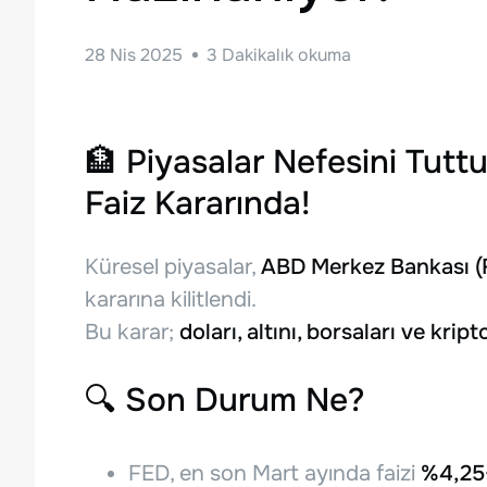
28 Nis 2025
3
Dakikalık okuma
🏦
Piyasalar Nefesini Tutt
Faiz Kararında!
Küresel piyasalar,
ABD Merkez Bankası (
kararına kilitlendi.
Bu karar;
doları, altını, borsaları ve kript
🔍
Son Durum Ne?
FED, en son Mart ayında faizi
%4,25