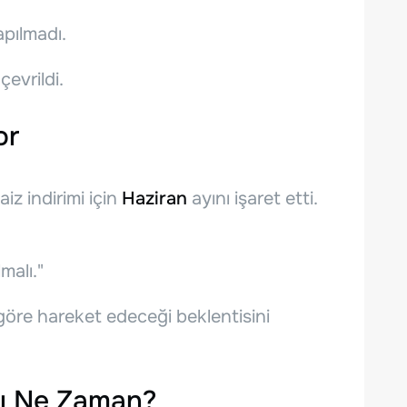
apılmadı.
çevrildi.
or
faiz indirimi için
Haziran
ayını işaret etti.
malı."
e göre hareket edeceği beklentisini
sı Ne Zaman?