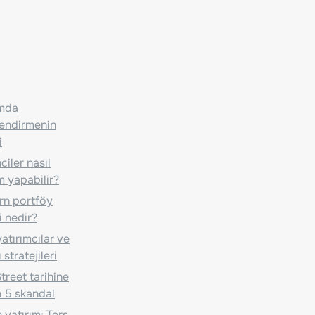
ımda
lendirmenin
i
iler nasıl
m yapabilir?
n portföy
i nedir?
atırımcılar ve
 stratejileri
treet tarihine
 5 skandal
 yatırım: Ters