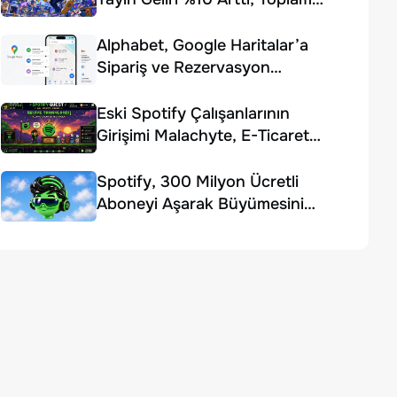
Gelir Beklentiyi Karşılayamadı
Alphabet, Google Haritalar’a
Sipariş ve Rezervasyon
Özellikleri Ekledi
Eski Spotify Çalışanlarının
Girişimi Malachyte, E-Ticaret
Yapay Zekâsı İçin 10 Milyon
Dolar Yatırım Aldı
Spotify, 300 Milyon Ücretli
Aboneyi Aşarak Büyümesini
Sürdürdü