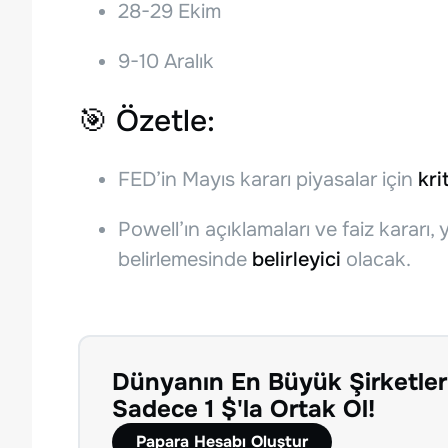
28-29 Ekim
9-10 Aralık
🎯
Özetle:
FED’in Mayıs kararı piyasalar için
kri
Powell’ın açıklamaları ve faiz kararı, y
belirlemesinde
belirleyici
olacak.
Dünyanın En Büyük Şirketler
Sadece 1 $'la Ortak Ol!
Papara Hesabı Oluştur