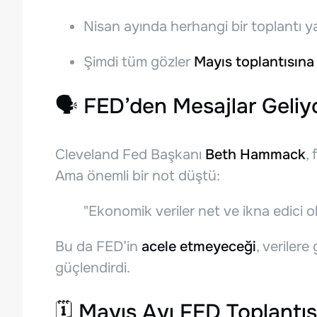
Nisan ayında herhangi bir toplantı y
Şimdi tüm gözler
Mayıs toplantısına
🗣️
FED’den Mesajlar Geliy
Cleveland Fed Başkanı
Beth Hammack
, 
Ama önemli bir not düştü:
"Ekonomik veriler net ve ikna edici ol
Bu da FED’in
acele etmeyeceği
, veriler
güçlendirdi.
🗓️
Mayıs Ayı FED Toplantı