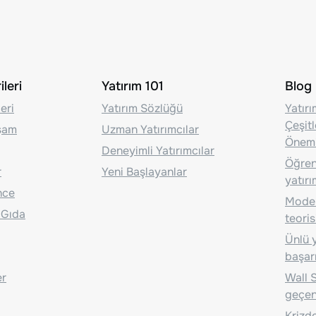
leri
Yatırım 101
Blog
eri
Yatırım Sözlüğü
Yatır
Çeşit
aşam
Uzman Yatırımcılar
Önem
Deneyimli Yatırımcılar
Öğrenc
r
Yeni Başlayanlar
yatırı
nce
Moder
 Gıda
teoris
Ünlü y
başarı
er
Wall S
geçen
Krizde