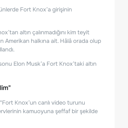
nlerde Fort Knox’a girişinin
ox’tan altın çalınmadığını kim teyit
ltın Amerikan halkına ait. Hâlâ orada olup
llandı.
onu Elon Musk’a Fort Knox’taki altın
lim"
 "Fort Knox’un canlı video turunu
ervlerinin kamuoyuna şeffaf bir şekilde