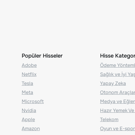
Popüler Hisseler
Hisse Kategori
Adobe
Ödeme Yönteml
Netflix
Sağlık ve İyi Y
Tesla
Yapay Zeka
Meta
Otonom Araçla
Microsoft
Medya ve Eğle
Nvidia
Hazır Yemek Ve
Apple
Telekom
Amazon
Oyun ve E-spor