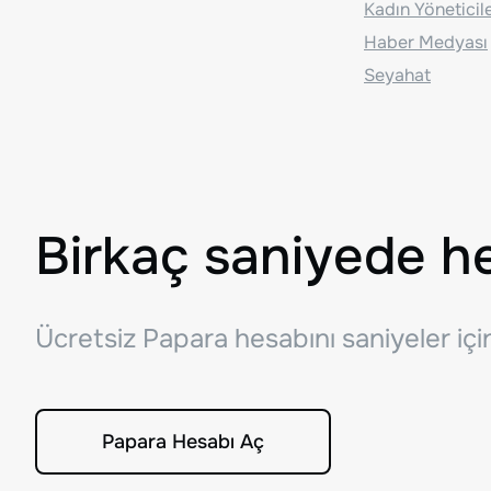
Kadın Yöneticil
Haber Medyası
Seyahat
Birkaç saniyede h
Ücretsiz Papara hesabını saniyeler iç
Papara Hesabı Aç