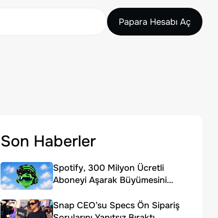
Papara Hesabı Aç
Son Haberler
Spotify, 300 Milyon Ücretli
Aboneyi Aşarak Büyümesini
Sürdürdü
Snap CEO’su Specs Ön Sipariş
Sorularını Yanıtsız Bıraktı