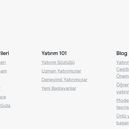
leri
Yatırım 101
Blog
eri
Yatırım Sözlüğü
Yatır
Çeşit
aşam
Uzman Yatırımcılar
Önem
Deneyimli Yatırımcılar
Öğrenc
r
Yeni Başlayanlar
yatırı
nce
Moder
 Gıda
teoris
Ünlü y
başarı