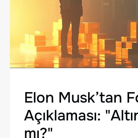
Elon Musk’tan F
Açıklaması: "Alt
mı?"