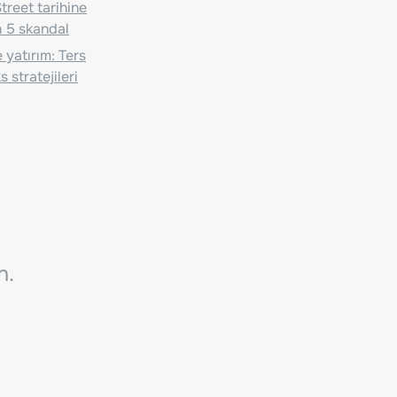
treet tarihine
 5 skandal
 yatırım: Ters
 stratejileri
n.