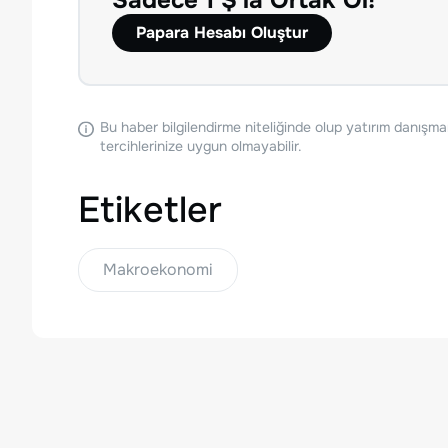
Sadece 1 $'la Ortak Ol!
Papara Hesabı Oluştur
Bu haber bilgilendirme niteliğinde olup yatırım danışma
tercihlerinize uygun olmayabilir.
Etiketler
Makroekonomi