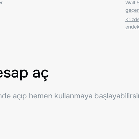
er
Wall S
geçen
Krizde
endeks
esap aç
inde açıp hemen kullanmaya başlayabilirsi