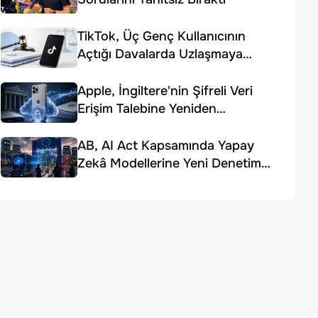
TikTok, Üç Genç Kullanıcının
Açtığı Davalarda Uzlaşmaya
Vardı
Apple, İngiltere'nin Şifreli Veri
Erişim Talebine Yeniden
Mahkemede İtiraz Etti
AB, AI Act Kapsamında Yapay
Zekâ Modellerine Yeni Denetim
Yetkileri Getirdi