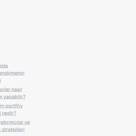
ımda
lendirmenin
i
iler nasıl
m yapabilir?
n portföy
i nedir?
atırımcılar ve
 stratejileri