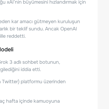
ğu xAI’nin büyümesini hızlandırmak için
l eden kar amacı gütmeyen kuruluşun
olarlık bir teklif sundu. Ancak OpenAI
lle reddetti.
odeli
rok 3 adlı sohbet botunun,
lediğini iddia etti.
a Twitter) platformu üzerinden
kaç hafta içinde kamuoyuna