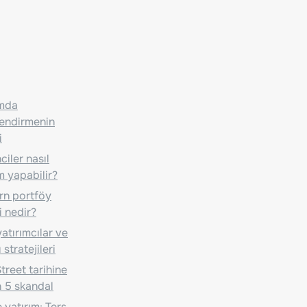
ımda
lendirmenin
i
iler nasıl
m yapabilir?
n portföy
i nedir?
atırımcılar ve
 stratejileri
treet tarihine
 5 skandal
 yatırım: Ters