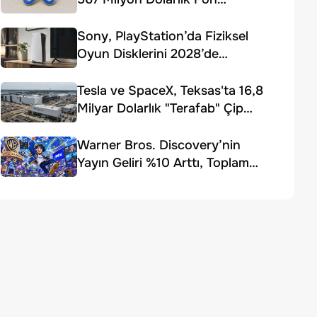
Ödemesi Kararı
Sony, PlayStation’da Fiziksel
Oyun Disklerini 2028’de
Sonlandırıyor
Tesla ve SpaceX, Teksas'ta 16,8
Milyar Dolarlık "Terafab" Çip
Fabrikası Kuruyor
Warner Bros. Discovery’nin
Yayın Geliri %10 Arttı, Toplam
Gelir Beklentiyi Karşılayamadı