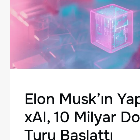
Elon Musk’ın Yap
xAI, 10 Milyar D
Turu Başlattı