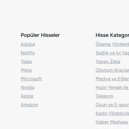
Popüler Hisseler
Hisse Kategori
Adobe
Ödeme Yönteml
Netflix
Sağlık ve İyi Y
Tesla
Yapay Zeka
Meta
Otonom Araçla
Microsoft
Medya ve Eğle
Nvidia
Hazır Yemek Ve
Apple
Telekom
Amazon
Oyun ve E-spor
Kadın Yöneticil
Haber Medyası