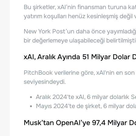
Bu şirketler, xAI’nin finansman turuna ka
yatırım koşulları henüz kesinleşmiş değil v
New York Post’un daha önce yayımladığı b
bir değerlemeye ulaşabileceği belirtilmişti
xAI, Aralık Ayında 51 Milyar Dolar
PitchBook verilerine göre, xAI'nin en son
seviyesindeydi.
Aralık 2024'te xAI, 6 milyar dolarlık
Mayıs 2024'te de şirket, 6 milyar dola
Musk’tan OpenAI’ye 97,4 Milyar Dol