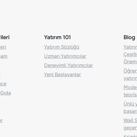
leri
Yatırım 101
Blog
eri
Yatırım Sözlüğü
Yatır
Çeşit
aşam
Uzman Yatırımcılar
Önem
Deneyimli Yatırımcılar
Öğrenc
r
Yeni Başlayanlar
yatırı
nce
Moder
 Gıda
teoris
Ünlü y
başarı
er
Wall S
geçen
Krizde