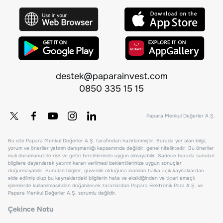
destek@paparainvest.com
0850 335 15 15
Papara Menkul Değerler A.Ş.
Bu site Papara Menkul Değerler A.Ş. tarafından hazırlanmıştır. Burada yer alan bilgi,
yorum ve öneriler yatırım danışmanlığı kapsamında değildir, genel niteliktedir. Bu öneriler
mali durumunuz ile risk ve getiri tercihlerinize uygun olmayabilir. Sadece burada sunulan
bilgilere dayanılarak yatırım kararı verilmesi beklentilerinize uygun sonuçlar
doğurmayabilir. Sunulan bilgiler, güvenilir olduğuna inanılan halka açık kaynaklardan
elde edilmiş olup bu kaynaklardaki bilgilerin hata ve eksikliğinden ve ticari amaçlı
işlemlerde kullanılmasından doğabilecek zararlardan Papara Elektronik Para A.Ş. ve
Papara Menkul Değerler A.Ş. sorumlu değildir.
Çekince Notu