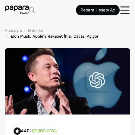
Papara Hesabı Aç
Anasayfa
Haberler
Elon Musk, Apple’a Rekabet İhlali Davası Açıyor
AAPL
$
0
(
100.00
%)