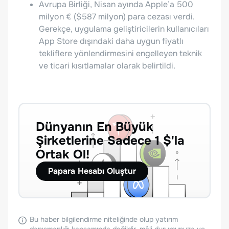
Avrupa Birliği, Nisan ayında Apple’a 500
milyon € ($587 milyon) para cezası verdi.
Gerekçe, uygulama geliştiricilerin kullanıcıları
App Store dışındaki daha uygun fiyatlı
tekliflere yönlendirmesini engelleyen teknik
ve ticari kısıtlamalar olarak belirtildi.
Dünyanın En Büyük
Şirketlerine Sadece 1 $'la
Ortak Ol!
Papara Hesabı Oluştur
Bu haber bilgilendirme niteliğinde olup yatırım
danışmanlığı kapsamında değildir, mâli durumunuza ve