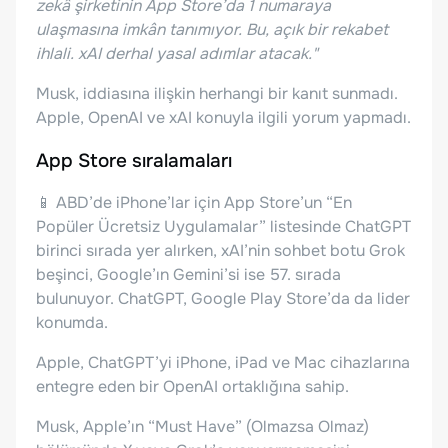
zekâ şirketinin App Store’da 1 numaraya
ulaşmasına imkân tanımıyor. Bu, açık bir rekabet
ihlali. xAI derhal yasal adımlar atacak."
Musk, iddiasına ilişkin herhangi bir kanıt sunmadı.
Apple, OpenAI ve xAI konuyla ilgili yorum yapmadı.
App Store sıralamaları
📱 ABD’de iPhone’lar için App Store’un “En
Popüler Ücretsiz Uygulamalar” listesinde ChatGPT
birinci sırada yer alırken, xAI’nin sohbet botu Grok
beşinci, Google’ın Gemini’si ise 57. sırada
bulunuyor. ChatGPT, Google Play Store’da da lider
konumda.
Apple, ChatGPT’yi iPhone, iPad ve Mac cihazlarına
entegre eden bir OpenAI ortaklığına sahip.
Musk, Apple’ın “Must Have” (Olmazsa Olmaz)