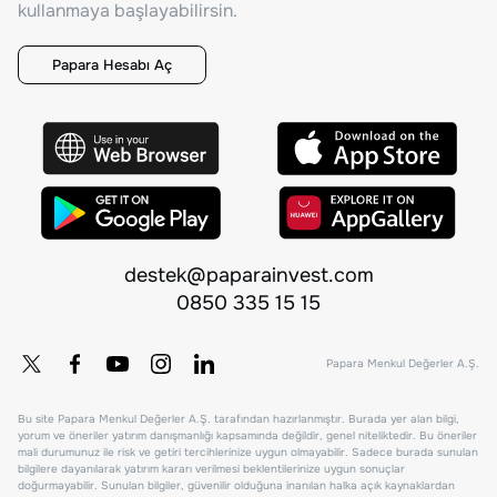
kullanmaya başlayabilirsin.
Papara Hesabı Aç
destek@paparainvest.com
0850 335 15 15
Papara Menkul Değerler A.Ş.
Bu site Papara Menkul Değerler A.Ş. tarafından hazırlanmıştır. Burada yer alan bilgi,
yorum ve öneriler yatırım danışmanlığı kapsamında değildir, genel niteliktedir. Bu öneriler
mali durumunuz ile risk ve getiri tercihlerinize uygun olmayabilir. Sadece burada sunulan
bilgilere dayanılarak yatırım kararı verilmesi beklentilerinize uygun sonuçlar
doğurmayabilir. Sunulan bilgiler, güvenilir olduğuna inanılan halka açık kaynaklardan