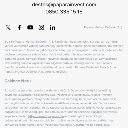
destek@paparainvest.com
0850 335 15 15
Papara Menkul Değerler A.Ş.
Bu site Papara Menkul Değerler A.Ş. tarafından hazırlanmıştır. Burada yer alan bilgi,
yorum ve öneriler yatırım danışmanlığı kapsamında değildir, genel niteliktedir. Bu öneriler
mali durumunuz ile risk ve getiri tercihlerinize uygun olmayabilir. Sadece burada sunulan
bilgilere dayanılarak yatırım kararı verilmesi beklentilerinize uygun sonuçlar
doğurmayabilir. Sunulan bilgiler, güvenilir olduğuna inanılan halka açık kaynaklardan
elde edilmiş olup bu kaynaklardaki bilgilerin hata ve eksikliğinden ve ticari amaçlı
işlemlerde kullanılmasından doğabilecek zararlardan Papara Elektronik Para A.Ş. ve
Papara Menkul Değerler A.Ş. sorumlu değildir.
Çekince Notu
Bu sayfada yer alan raporlar tarafımızca doğruluğu ve güvenilirliği kabul edilmiş
kaynaklar kullanılarak hazırlanmış olup, yatırımcılara kendi oluşturacakları yatırım
kararlarında yardımcı olmayı hedeflemekte ve herhangi bir yatırım aracını alma veya
satma yönünde yatırımcıların kararlarını etkilemeyi amaçlamamaktadır. Yatırımcıların
verecekleri yatırım kararları ile bu raporlarda bulunan görüş, bilgi ve veriler arasında bir
bağlantı kurulamayacağı gibi, söz konusu kararların neticesinde oluşabilecek yanlışlık
veya zararlardan
https://invest.papara.com
'un herhangi bir sorumluluğu
bulunmamaktadır. Bu raporlardaki her türlü iç ve dış piyasa tablo ve grafikler, bu
konularda resmi hizmet veren yetkili üçüncü kişi kurumlardan elde edilmiş olup,