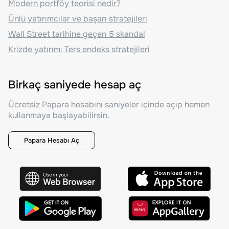
Modern portföy teorisi nedir?
Ünlü yatırımcılar ve başarı stratejileri
Wall Street tarihine geçen 5 skandal
Krizde yatırım: Ters endeks stratejileri
Birkaç saniyede hesap aç
Ücretsiz Papara hesabını saniyeler içinde açıp hemen
kullanmaya başlayabilirsin.
Papara Hesabı Aç