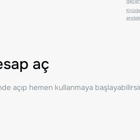
geçen
Krizde
endeks
esap aç
inde açıp hemen kullanmaya başlayabilirsi