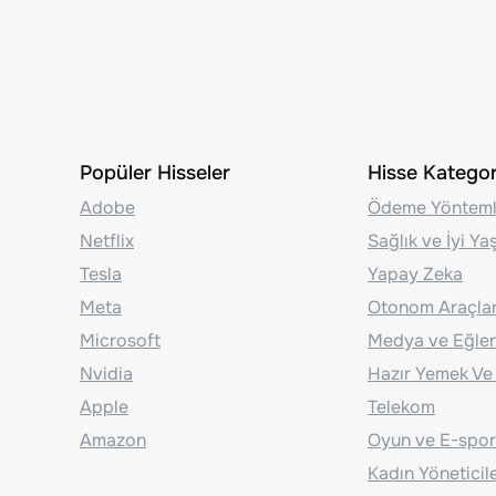
Popüler Hisseler
Hisse Kategori
Adobe
Ödeme Yönteml
Netflix
Sağlık ve İyi Y
Tesla
Yapay Zeka
Meta
Otonom Araçla
Microsoft
Medya ve Eğle
Nvidia
Hazır Yemek Ve
Apple
Telekom
Amazon
Oyun ve E-spor
Kadın Yöneticil