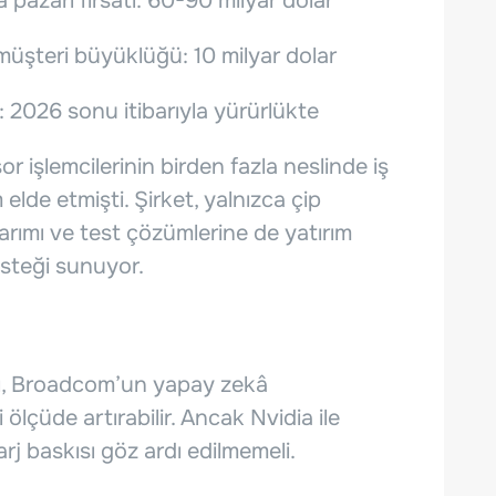
azarı fırsatı: 60-90 milyar dolar
n müşteri büyüklüğü: 10 milyar dolar
: 2026 sonu itibarıyla yürürlükte
r işlemcilerinin birden fazla neslinde iş
elde etmişti. Şirket, yalnızca çip
arımı ve test çözümlerine de yatırım
steği sunuyor.
ı, Broadcom’un yapay zekâ
lçüde artırabilir. Ancak Nvidia ile
rj baskısı göz ardı edilmemeli.