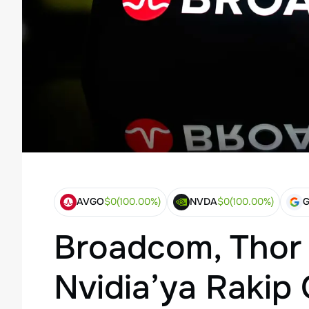
AVGO
$
0
(
100.00
%)
NVDA
$
0
(
100.00
%)
Broadcom, Thor U
Nvidia’ya Rakip 