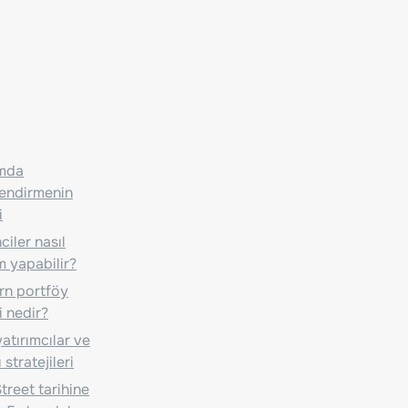
ımda
lendirmenin
i
iler nasıl
m yapabilir?
n portföy
i nedir?
atırımcılar ve
 stratejileri
treet tarihine