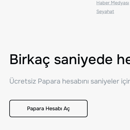
Haber Medyası
Seyahat
Birkaç saniyede h
Ücretsiz Papara hesabını saniyeler iç
Papara Hesabı Aç