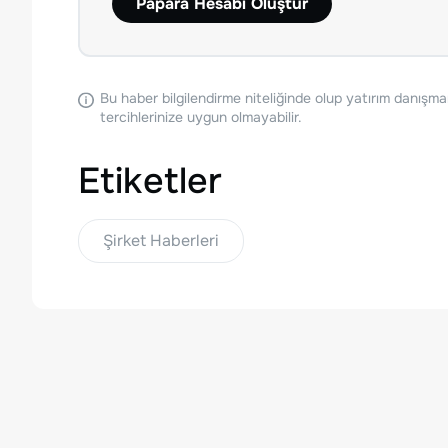
Papara Hesabı Oluştur
Bu haber bilgilendirme niteliğinde olup yatırım danışma
tercihlerinize uygun olmayabilir.
Etiketler
Şirket Haberleri