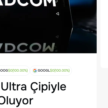
GOOG
$
0
(
100.00
%)
GOOGL
$
0
(
100.00
%)
ltra Çipiyle
Oluyor