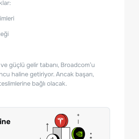
klar:
imleri
eği
ı ve güçlü gelir tabanı, Broadcom’u
ncu haline getiriyor. Ancak başarı,
slimlerine bağlı olacak.
ine