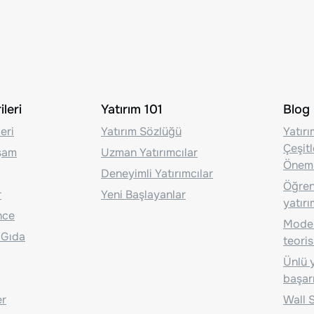
leri
Yatırım 101
Blog
eri
Yatırım Sözlüğü
Yatır
Çeşit
aşam
Uzman Yatırımcılar
Önem
Deneyimli Yatırımcılar
Öğrenc
r
Yeni Başlayanlar
yatırı
nce
Moder
 Gıda
teoris
Ünlü y
başarı
er
Wall S