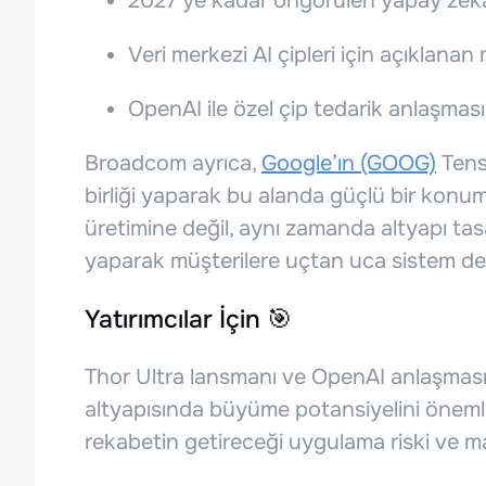
2027’ye kadar öngörülen yapay zekâ p
Veri merkezi AI çipleri için açıklana
OpenAI ile özel çip tedarik anlaşması
Broadcom ayrıca,
Google’ın (GOOG)
Tenso
birliği yaparak bu alanda güçlü bir konum 
üretimine değil, aynı zamanda altyapı tas
yaparak müşterilere uçtan uca sistem de
Yatırımcılar İçin 🎯
Thor Ultra lansmanı ve OpenAI anlaşmas
altyapısında büyüme potansiyelini önemli ö
rekabetin getireceği uygulama riski ve ma