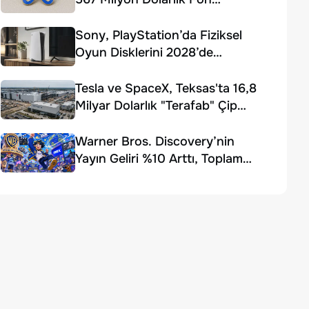
Ödemesi Kararı
Sony, PlayStation’da Fiziksel
Oyun Disklerini 2028’de
Sonlandırıyor
Tesla ve SpaceX, Teksas'ta 16,8
Milyar Dolarlık "Terafab" Çip
Fabrikası Kuruyor
Warner Bros. Discovery’nin
Yayın Geliri %10 Arttı, Toplam
Gelir Beklentiyi Karşılayamadı