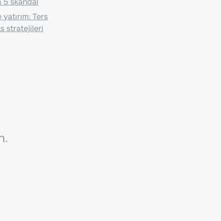
 5 skandal
 yatırım: Ters
 stratejileri
n.