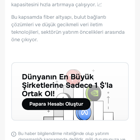
kapasitesini hızla artırmaya çalışıyor. 📈
Bu kapsamda fiber altyapı, bulut bağlantı
çözümleri ve düşük gecikmeli veri iletim
teknolojileri, sektörün yatırım öncelikleri arasında
öne çıkıyor.
Dünyanın En Büyük
Şirketlerine Sadece 1 $'la
Ortak Ol!
Papara Hesabı Oluştur
Bu haber bilgilendirme niteliğinde olup yatırım
danışmanlığı kapsamında değildir, mâli durumunuza ve