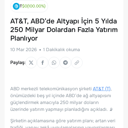
T
$
0
(
100.00
%)
AT&T, ABD’de Altyapı İçin 5 Yılda
250 Milyar Dolardan Fazla Yatırım
Planlıyor
10 Mar 2026
1
Dakikalık okuma
Paylaş:
ABD merkezli telekomünikasyon şirketi
AT&T (T)
,
önümüzdeki beş yıl içinde ABD’de ağ altyapısını
güçlendirmek amacıyla 250 milyar doların
üzerinde yatırım yapmayı planladığını açıkladı. 📡
Şirketin açıklamasına göre yatırım planı; artan veri
trafiği, yapay zekâ uygulamalarının yaygınlaşması