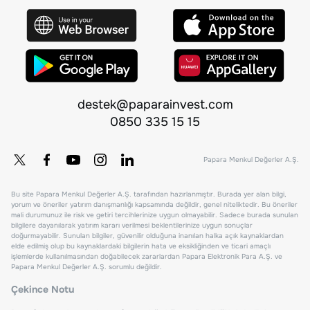
destek@paparainvest.com
0850 335 15 15
Papara Menkul Değerler A.Ş.
Bu site Papara Menkul Değerler A.Ş. tarafından hazırlanmıştır. Burada yer alan bilgi,
yorum ve öneriler yatırım danışmanlığı kapsamında değildir, genel niteliktedir. Bu öneriler
mali durumunuz ile risk ve getiri tercihlerinize uygun olmayabilir. Sadece burada sunulan
bilgilere dayanılarak yatırım kararı verilmesi beklentilerinize uygun sonuçlar
doğurmayabilir. Sunulan bilgiler, güvenilir olduğuna inanılan halka açık kaynaklardan
elde edilmiş olup bu kaynaklardaki bilgilerin hata ve eksikliğinden ve ticari amaçlı
işlemlerde kullanılmasından doğabilecek zararlardan Papara Elektronik Para A.Ş. ve
Papara Menkul Değerler A.Ş. sorumlu değildir.
Çekince Notu