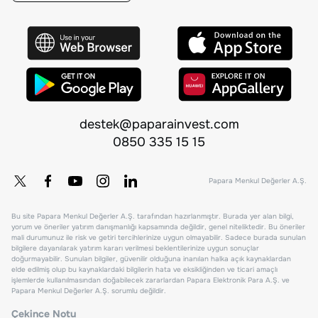
destek@paparainvest.com
0850 335 15 15
Papara Menkul Değerler A.Ş.
Bu site Papara Menkul Değerler A.Ş. tarafından hazırlanmıştır. Burada yer alan bilgi,
yorum ve öneriler yatırım danışmanlığı kapsamında değildir, genel niteliktedir. Bu öneriler
mali durumunuz ile risk ve getiri tercihlerinize uygun olmayabilir. Sadece burada sunulan
bilgilere dayanılarak yatırım kararı verilmesi beklentilerinize uygun sonuçlar
doğurmayabilir. Sunulan bilgiler, güvenilir olduğuna inanılan halka açık kaynaklardan
elde edilmiş olup bu kaynaklardaki bilgilerin hata ve eksikliğinden ve ticari amaçlı
işlemlerde kullanılmasından doğabilecek zararlardan Papara Elektronik Para A.Ş. ve
Papara Menkul Değerler A.Ş. sorumlu değildir.
Çekince Notu