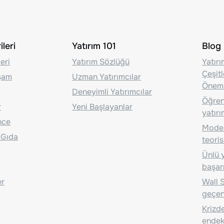
leri
Yatırım 101
Blog
eri
Yatırım Sözlüğü
Yatır
Çeşit
aşam
Uzman Yatırımcılar
Önem
Deneyimli Yatırımcılar
Öğrenc
r
Yeni Başlayanlar
yatırı
nce
Moder
 Gıda
teoris
Ünlü y
başarı
er
Wall S
geçen
Krizde
endeks