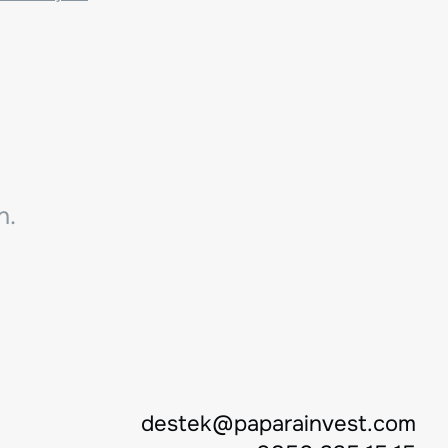
n.
destek@paparainvest.com