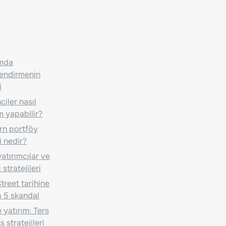
ımda
lendirmenin
i
iler nasıl
m yapabilir?
n portföy
i nedir?
atırımcılar ve
 stratejileri
treet tarihine
 5 skandal
 yatırım: Ters
 stratejileri