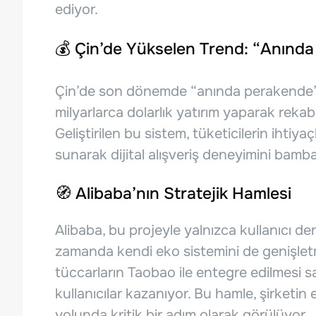
ediyor.
💰 Çin’de Yükselen Trend: “Anınd
Çin’de son dönemde “anında perakende” t
milyarlarca dolarlık yatırım yaparak reka
Geliştirilen bu sistem, tüketicilerin ihtiy
sunarak dijital alışveriş deneyimini bamb
🧭 Alibaba’nın Stratejik Hamlesi
Alibaba, bu projeyle yalnızca kullanıcı den
zamanda kendi eko sistemini de genişletm
tüccarların Taobao ile entegre edilmesi 
kullanıcılar kazanıyor. Bu hamle, şirketin 
yolunda kritik bir adım olarak görülüyor.