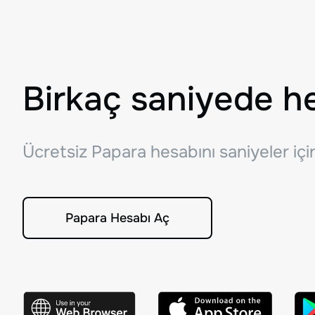
Birkaç saniyede h
Ücretsiz Papara hesabını saniyeler iç
Papara Hesabı Aç