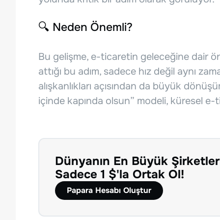
🔍 Neden Önemli?
Bu gelişme, e-ticaretin geleceğine dair ö
attığı bu adım, sadece hız değil aynı zaman
alışkanlıkları açısından da büyük dönüşüml
içinde kapında olsun” modeli, küresel e-ti
Dünyanın En Büyük Şirketler
Sadece 1 $'la Ortak Ol!
Papara Hesabı Oluştur