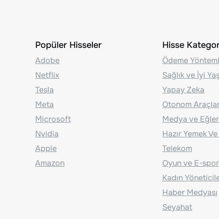
Popüler Hisseler
Hisse Kategori
Adobe
Ödeme Yönteml
Netflix
Sağlık ve İyi Y
Tesla
Yapay Zeka
Meta
Otonom Araçla
Microsoft
Medya ve Eğle
Nvidia
Hazır Yemek Ve
Apple
Telekom
Amazon
Oyun ve E-spor
Kadın Yöneticil
Haber Medyası
Seyahat