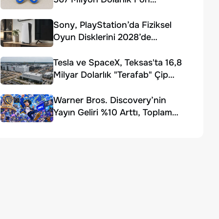
Ödemesi Kararı
Sony, PlayStation’da Fiziksel
Oyun Disklerini 2028’de
Sonlandırıyor
Tesla ve SpaceX, Teksas'ta 16,8
Milyar Dolarlık "Terafab" Çip
Fabrikası Kuruyor
Warner Bros. Discovery’nin
Yayın Geliri %10 Arttı, Toplam
Gelir Beklentiyi Karşılayamadı