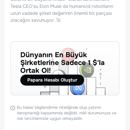
Tesla CEO’su Elon Musk da humanoid robotların
uzun vadede şirket değerinin önemli bir parçası
olacağını savunuyor. 🚀
Dünyanın En Büyük
Şirketlerine Sadece 1 $'la
Ortak Ol!
Papara Hesabı Oluştur
Bu haber bilgilendirme niteliğinde olup yatırım
danışmanlığı kapsamında değildir, mâli durumunuza ve
risk tercihlerinize uygun olmayabilir.