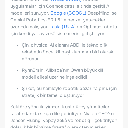
uygulamalar için Cosmos çatısı altında çeşitli AI
modelleri sunuyor.
Google (GOOGL)
DeepMind ise
Gemini Robotics-ER 1.5 ile benzer yetenekler
üzerinde çalışıyor.
Tesla (TSLA)
da Optimus robotu
için kendi yapay zekâ sistemlerini geliştiriyor.
Çin, physical AI alanını ABD ile teknolojik
rekabetin öncelikli başlıklarından biri olarak
görüyor
RynnBrain, Alibaba’nın Qwen büyük dil
modeli ailesi üzerine inşa edildi
Şirket, bu hamleyle robotik pazarına giriş için
stratejik bir temel oluşturuyor
Sektöre yönelik iyimserlik üst düzey yöneticiler
tarafından da sıkça dile getiriliyor. Nvidia CEO’su
Jensen Huang, yapay zekâ ve robotiği “çok trilyon
dolarlık bir büyüme fırsatı” olarak tanımlarken,