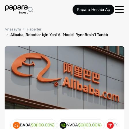
Papara Hesabı Aç
Anasayfa
Haberler
Alibaba, Robotlar İçin Yeni AI Modeli RynnBrain’i Tanıttı
BABA
$
0
(
100.00
%)
NVDA
$
0
(
100.00
%)
TSLA
$
0