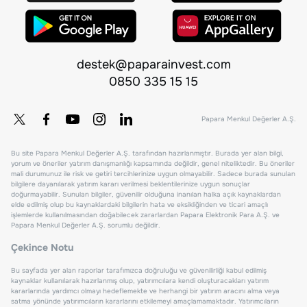
destek@paparainvest.com
0850 335 15 15
Papara Menkul Değerler A.Ş.
Bu site Papara Menkul Değerler A.Ş. tarafından hazırlanmıştır. Burada yer alan bilgi,
yorum ve öneriler yatırım danışmanlığı kapsamında değildir, genel niteliktedir. Bu öneriler
mali durumunuz ile risk ve getiri tercihlerinize uygun olmayabilir. Sadece burada sunulan
bilgilere dayanılarak yatırım kararı verilmesi beklentilerinize uygun sonuçlar
doğurmayabilir. Sunulan bilgiler, güvenilir olduğuna inanılan halka açık kaynaklardan
elde edilmiş olup bu kaynaklardaki bilgilerin hata ve eksikliğinden ve ticari amaçlı
işlemlerde kullanılmasından doğabilecek zararlardan Papara Elektronik Para A.Ş. ve
Papara Menkul Değerler A.Ş. sorumlu değildir.
Çekince Notu
Bu sayfada yer alan raporlar tarafımızca doğruluğu ve güvenilirliği kabul edilmiş
kaynaklar kullanılarak hazırlanmış olup, yatırımcılara kendi oluşturacakları yatırım
kararlarında yardımcı olmayı hedeflemekte ve herhangi bir yatırım aracını alma veya
satma yönünde yatırımcıların kararlarını etkilemeyi amaçlamamaktadır. Yatırımcıların