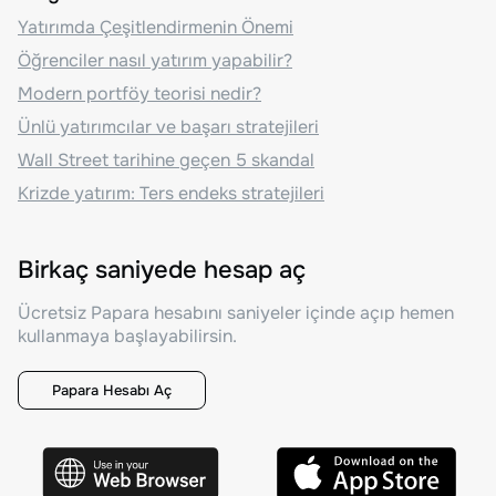
Yatırımda Çeşitlendirmenin Önemi
Öğrenciler nasıl yatırım yapabilir?
Modern portföy teorisi nedir?
Ünlü yatırımcılar ve başarı stratejileri
Wall Street tarihine geçen 5 skandal
Krizde yatırım: Ters endeks stratejileri
Birkaç saniyede hesap aç
Ücretsiz Papara hesabını saniyeler içinde açıp hemen
kullanmaya başlayabilirsin.
Papara Hesabı Aç