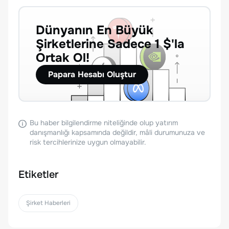
Dünyanın En Büyük
Şirketlerine Sadece 1 $'la
Ortak Ol!
Papara Hesabı Oluştur
Bu haber bilgilendirme niteliğinde olup yatırım
danışmanlığı kapsamında değildir, mâli durumunuza ve
risk tercihlerinize uygun olmayabilir.
Etiketler
Şirket Haberleri