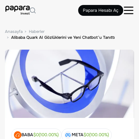
Papara Hesabı Aç
Anasayfa
Haberler
Alibaba Quark AI Gözlüklerini ve Yeni Chatbot’u Tanıttı
BABA
$
0
(
100.00
%)
META
$
0
(
100.00
%)