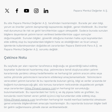
Papara Menkul Değerler A.Ş.
Bu site Papara Menkul Değerler A.Ş. tarafından hazırlanmıştır. Burada yer alan bilgi,
yorum ve öneriler yatırım danışmanlığı kapsamında değildir, genel niteliktedir. Bu öneriler
mali durumunuz ile risk ve getiri tercihlerinize uygun olmayabilir. Sadece burada sunulan
bilgilere dayanılarak yatırım kararı verilmesi beklentilerinize uygun sonuçlar
doğurmayabilir. Sunulan bilgiler, güvenilir olduğuna inanılan halka açık kaynaklardan
elde edilmiş olup bu kaynaklardaki bilgilerin hata ve eksikliğinden ve ticari amaçlı
işlemlerde kullanılmasından doğabilecek zararlardan Papara Elektronik Para A.Ş. ve
Papara Menkul Değerler A.Ş. sorumlu değildir.
Çekince Notu
Bu sayfada yer alan raporlar tarafımızca doğruluğu ve güvenilirliği kabul edilmiş
kaynaklar kullanılarak hazırlanmış olup, yatırımcılara kendi oluşturacakları yatırım
kararlarında yardımcı olmayı hedeflemekte ve herhangi bir yatırım aracını alma veya
satma yönünde yatırımcıların kararlarını etkilemeyi amaçlamamaktadır. Yatırımcıların
verecekleri yatırım kararları ile bu raporlarda bulunan görüş, bilgi ve veriler arasında bir
bağlantı kurulamayacağı gibi, söz konusu kararların neticesinde oluşabilecek yanlışlık
veya zararlardan
https://invest.papara.com
'un herhangi bir sorumluluğu
bulunmamaktadır. Bu raporlardaki her türlü iç ve dış piyasa tablo ve grafikler, bu
konularda resmi hizmet veren yetkili üçüncü kişi kurumlardan elde edilmiş olup,
https://invest.papara.com
tarafından herhangi bir maddi menfaat beklentisi olmaksızın
genel anlamda bilgilendirmek amacıyla hazırlanmıştır. Bu raporlarda bulunan bilgiler belli
bir gelirin sağlanmasına yönelik olarak verilmemektedir.