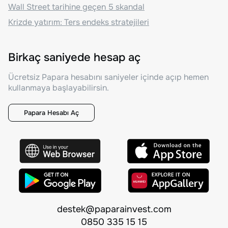
Wall Street tarihine geçen 5 skandal
Krizde yatırım: Ters endeks stratejileri
Birkaç saniyede hesap aç
Ücretsiz Papara hesabını saniyeler içinde açıp hemen
kullanmaya başlayabilirsin.
Papara Hesabı Aç
destek@paparainvest.com
0850 335 15 15