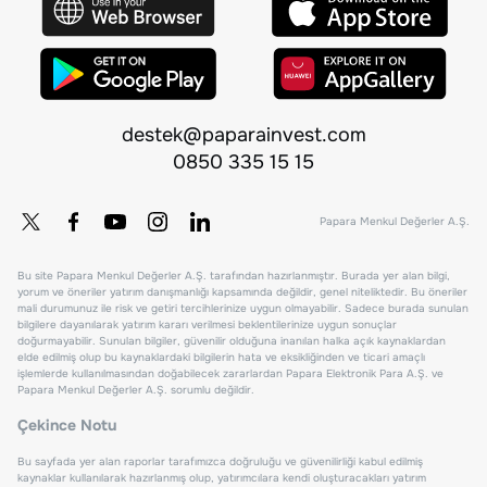
destek@paparainvest.com
0850 335 15 15
Papara Menkul Değerler A.Ş.
Bu site Papara Menkul Değerler A.Ş. tarafından hazırlanmıştır. Burada yer alan bilgi,
yorum ve öneriler yatırım danışmanlığı kapsamında değildir, genel niteliktedir. Bu öneriler
mali durumunuz ile risk ve getiri tercihlerinize uygun olmayabilir. Sadece burada sunulan
bilgilere dayanılarak yatırım kararı verilmesi beklentilerinize uygun sonuçlar
doğurmayabilir. Sunulan bilgiler, güvenilir olduğuna inanılan halka açık kaynaklardan
elde edilmiş olup bu kaynaklardaki bilgilerin hata ve eksikliğinden ve ticari amaçlı
işlemlerde kullanılmasından doğabilecek zararlardan Papara Elektronik Para A.Ş. ve
Papara Menkul Değerler A.Ş. sorumlu değildir.
Çekince Notu
Bu sayfada yer alan raporlar tarafımızca doğruluğu ve güvenilirliği kabul edilmiş
kaynaklar kullanılarak hazırlanmış olup, yatırımcılara kendi oluşturacakları yatırım