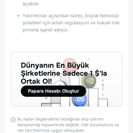
açabilir.
Yatırımcılar açısından süreç, büyük teknoloji
şirketleri için artan regülasyon ve hukuki risk
primine işaret ediyor.
Dünyanın En Büyük
Şirketlerine Sadece 1 $'la
Ortak Ol!
Papara Hesabı Oluştur
Bu haber bilgilendirme niteliğinde olup yatırım
danışmanlığı kapsamında değildir, mâli durumunuza ve
risk tercihlerinize uygun olmayabilir.