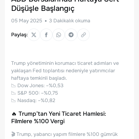
Düşüşle Başlangıç
05 May 2025
3
Dakikalık okuma
Paylaş:
Trump yönetiminin korumacı ticaret adımları ve
yaklaşan Fed toplantısı nedeniyle yatırımcılar
haftaya temkinli başladı.
📉 Dow Jones: –%0,53
📉 S&P 500: –%0,75
📉 Nasdaq: –%0,82
🔥 Trump’tan Yeni Ticaret Hamlesi:
Filmlere %100 Vergi
🎬 Trump, yabancı yapım filmlere %100 gümrük