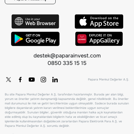
destek@paparainvest.com
0850 335 15 15
Papara Menkul Değerler A.Ş.
Bu site Papara Menkul Değerler A.Ş. tarafından hazırlanmıştır. Burada yer alan bilgi,
yorum ve öneriler yatırım danışmanlığı kapsamında değildir, genel niteliktedir. Bu öneriler
mali durumunuz ile risk ve getiri tercihlerinize uygun olmayabilir. Sadece burada sunulan
bilgilere dayanılarak yatırım kararı verilmesi beklentilerinize uygun sonuçlar
doğurmayabilir. Sunulan bilgiler, güvenilir olduğuna inanılan halka açık kaynaklardan
elde edilmiş olup bu kaynaklardaki bilgilerin hata ve eksikliğinden ve ticari amaçlı
işlemlerde kullanılmasından doğabilecek zararlardan Papara Elektronik Para A.Ş. ve
Papara Menkul Değerler A.Ş. sorumlu değildir.