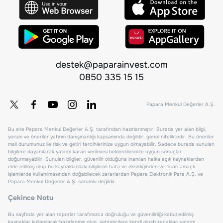
destek@paparainvest.com
0850 335 15 15
Papara Menkul Değerler A.Ş.
Bu site Papara Menkul Değerler A.Ş. tarafından hazırlanmıştır. Burada yer alan bilgi,
yorum ve öneriler yatırım danışmanlığı kapsamında değildir, genel niteliktedir. Bu öneriler
mali durumunuz ile risk ve getiri tercihlerinize uygun olmayabilir. Sadece burada sunulan
bilgilere dayanılarak yatırım kararı verilmesi beklentilerinize uygun sonuçlar
doğurmayabilir. Sunulan bilgiler, güvenilir olduğuna inanılan halka açık kaynaklardan
elde edilmiş olup bu kaynaklardaki bilgilerin hata ve eksikliğinden ve ticari amaçlı
işlemlerde kullanılmasından doğabilecek zararlardan Papara Elektronik Para A.Ş. ve
Papara Menkul Değerler A.Ş. sorumlu değildir.
Çekince Notu
Bu sayfada yer alan raporlar tarafımızca doğruluğu ve güvenilirliği kabul edilmiş
kaynaklar kullanılarak hazırlanmış olup, yatırımcılara kendi oluşturacakları yatırım