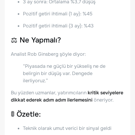
3 ay sonra: Ortalama %3,7 düşüş
Pozitif getiri ihtimali (1 ay): %45
Pozitif getiri ihtimali (3 ay): %43
⚖️
Ne Yapmalı?
Analist Rob Ginsberg şöyle diyor:
“Piyasada ne güçlü bir yükseliş ne de
belirgin bir düşüş var. Dengede
ilerliyoruz.”
Bu yüzden uzmanlar, yatırımcıların
kritik seviyelere
dikkat ederek adım adım ilerlemesini
öneriyor.
🚦
Özetle:
Teknik olarak umut verici bir sinyal geldi