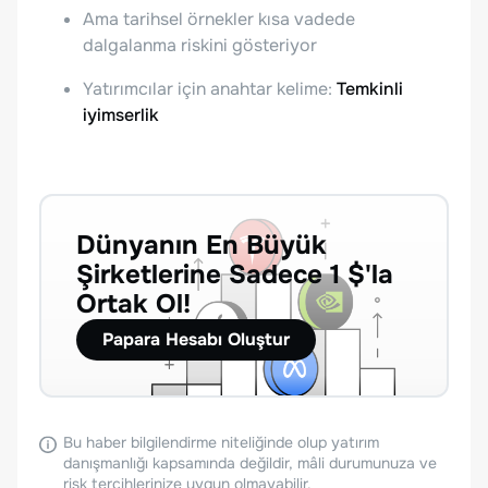
Ama tarihsel örnekler kısa vadede
dalgalanma riskini gösteriyor
Yatırımcılar için anahtar kelime:
Temkinli
iyimserlik
Dünyanın En Büyük
Şirketlerine Sadece 1 $'la
Ortak Ol!
Papara Hesabı Oluştur
Bu haber bilgilendirme niteliğinde olup yatırım
danışmanlığı kapsamında değildir, mâli durumunuza ve
risk tercihlerinize uygun olmayabilir.