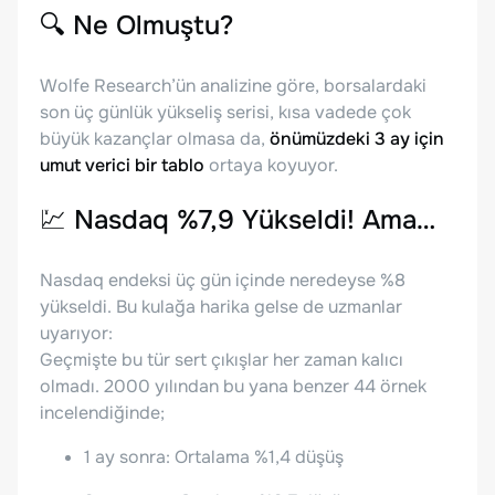
🔍
Ne Olmuştu?
Wolfe Research’ün analizine göre, borsalardaki
son üç günlük yükseliş serisi, kısa vadede çok
büyük kazançlar olmasa da,
önümüzdeki 3 ay için
umut verici bir tablo
ortaya koyuyor.
💹
Nasdaq %7,9 Yükseldi! Ama…
Nasdaq endeksi üç gün içinde neredeyse %8
yükseldi. Bu kulağa harika gelse de uzmanlar
uyarıyor:
Geçmişte bu tür sert çıkışlar her zaman kalıcı
olmadı. 2000 yılından bu yana benzer 44 örnek
incelendiğinde;
1 ay sonra: Ortalama %1,4 düşüş