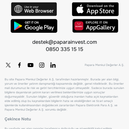
destek@paparainvest.com
0850 335 15 15
Papara Menkul Değerler A.Ş.
Bu site Papara Menkul Değerler A.Ş. tarafından hazırlanmıştır. Burada yer alan bilgi,
yorum ve öneriler yatırım danışmanlığı kapsamında değildir, genel niteliktedir. Bu öneriler
mali durumunuz ile risk ve getiri tercihlerinize uygun olmayabilir. Sadece burada sunulan
bilgilere dayanılarak yatırım kararı verilmesi beklentilerinize uygun sonuçlar
doğurmayabilir. Sunulan bilgiler, güvenilir olduğuna inanılan halka açık kaynaklardan
elde edilmiş olup bu kaynaklardaki bilgilerin hata ve eksikliğinden ve ticari amaçlı
işlemlerde kullanılmasından doğabilecek zararlardan Papara Elektronik Para A.Ş. ve
Papara Menkul Değerler A.Ş. sorumlu değildir.
Çekince Notu
Bu sayfada yer alan raporlar tarafımızca doğruluğu ve güvenilirliği kabul edilmiş