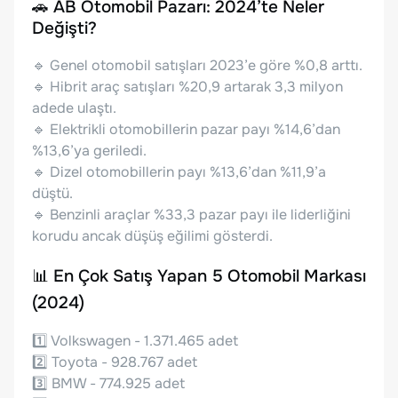
🚗 AB Otomobil Pazarı: 2024’te Neler
Değişti?
🔹 Genel otomobil satışları 2023’e göre %0,8 arttı.
🔹 Hibrit araç satışları %20,9 artarak 3,3 milyon
adede ulaştı.
🔹 Elektrikli otomobillerin pazar payı %14,6’dan
%13,6’ya geriledi.
🔹 Dizel otomobillerin payı %13,6’dan %11,9’a
düştü.
🔹 Benzinli araçlar %33,3 pazar payı ile liderliğini
korudu ancak düşüş eğilimi gösterdi.
📊 En Çok Satış Yapan 5 Otomobil Markası
(2024)
1️⃣ Volkswagen - 1.371.465 adet
2️⃣ Toyota - 928.767 adet
3️⃣ BMW - 774.925 adet