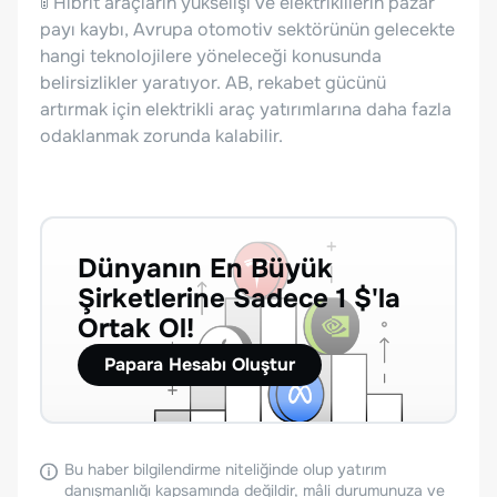
🚦 Hibrit araçların yükselişi ve elektriklilerin pazar
payı kaybı, Avrupa otomotiv sektörünün gelecekte
hangi teknolojilere yöneleceği konusunda
belirsizlikler yaratıyor. AB, rekabet gücünü
artırmak için elektrikli araç yatırımlarına daha fazla
odaklanmak zorunda kalabilir.
Dünyanın En Büyük
Şirketlerine Sadece 1 $'la
Ortak Ol!
Papara Hesabı Oluştur
Bu haber bilgilendirme niteliğinde olup yatırım
danışmanlığı kapsamında değildir, mâli durumunuza ve